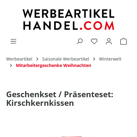
alt springen
Du hast 0 Produk
Werbeartikel
Saisonale Werbeartikel
Winterwelt
Mitarbeitergeschenke Weihnachten
Geschenkset / Präsenteset:
Kirschkernkissen
Bildergalerie überspringen