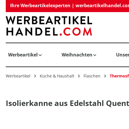
Ihre Werbeartikelexperten | werbeartikelhandel.c
springen
Zur Hauptnavigation springen
Werbeartikel
Weihnachten
Unse
Werbeartikel
Küche & Haushalt
Flaschen
Thermosf
Isolierkanne aus Edelstahl Quent
Bildergalerie überspringen