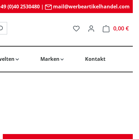
49 (0)40 2530480
|
mail@werbeartikelhandel.com
Du hast 0 Produkte auf 
0,00 €
elten
Marken
Kontakt