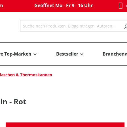
om
Geöffnet Mo - Fr 9 - 16 Uhr
+
re Top-Marken
Bestseller
Branchenw
laschen & Thermoskannen
in - Rot