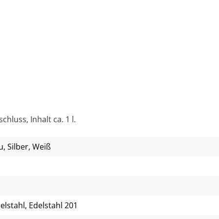
hluss, Inhalt ca. 1 l.
u
, Silber
, Weiß
delstahl, Edelstahl 201