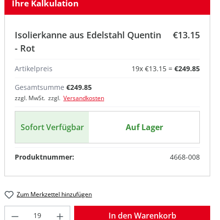
Ihre Kalkulation
Isolierkanne aus Edelstahl Quentin
€13.15
- Rot
Artikelpreis
19
x
€13.15
=
€249.85
Gesamtsumme
€249.85
zzgl. MwSt. zzgl.
Versandkosten
Sofort Verfügbar
Auf Lager
Produktnummer:
4668-008
Zum Merkzettel hinzufügen
Produkt Anzahl: Gib den gewünschten W
In den Warenkorb