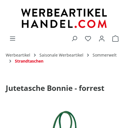
alt springen
Du hast 0 Produk
Werbeartikel
Saisonale Werbeartikel
Sommerwelt
Strandtaschen
Jutetasche Bonnie - forrest
Bildergalerie überspringen