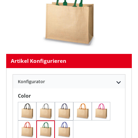
Artikel Konfigurieren
Konfigurator
auswählen
Color
Black
Grey
Navy
Orange
Pink
Red
forrest
royal