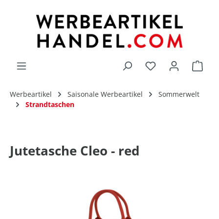
alt springen
Du hast 0 Produk
Werbeartikel
Saisonale Werbeartikel
Sommerwelt
Strandtaschen
Jutetasche Cleo - red
Bildergalerie überspringen