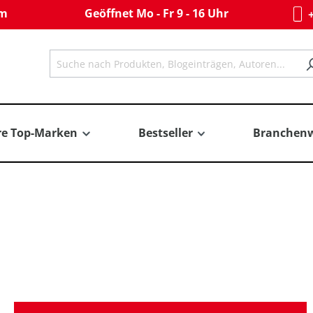
om
Geöffnet Mo - Fr 9 - 16 Uhr
+
re Top-Marken
Bestseller
Branchenw