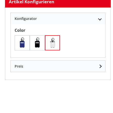
Artikel Konfigurieren
Konfigurator
auswählen
Color
königsblau(37)
schwarz(03)
weiß(06)
Preis