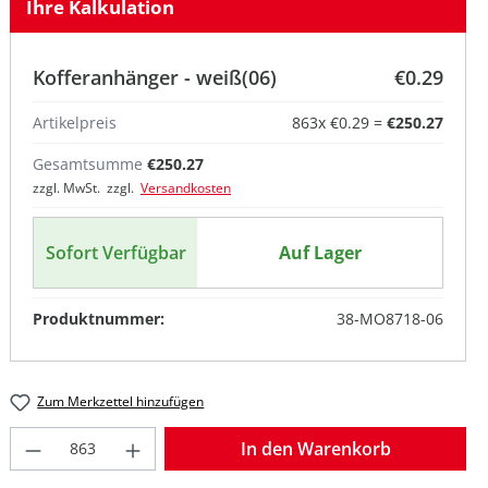
Ihre Kalkulation
Kofferanhänger - weiß(06)
€0.29
Artikelpreis
863
x
€0.29
=
€250.27
Gesamtsumme
€250.27
zzgl. MwSt. zzgl.
Versandkosten
Sofort Verfügbar
Auf Lager
Produktnummer:
38-MO8718-06
Zum Merkzettel hinzufügen
Produkt Anzahl: Gib den gewünschten W
In den Warenkorb