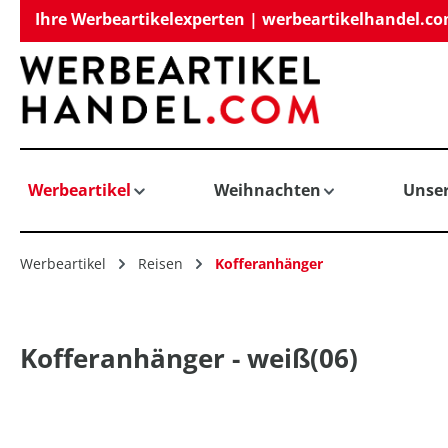
Ihre Werbeartikelexperten | werbeartikelhandel.c
springen
Zur Hauptnavigation springen
Werbeartikel
Weihnachten
Unse
Werbeartikel
Reisen
Kofferanhänger
Kofferanhänger - weiß(06)
Bildergalerie überspringen