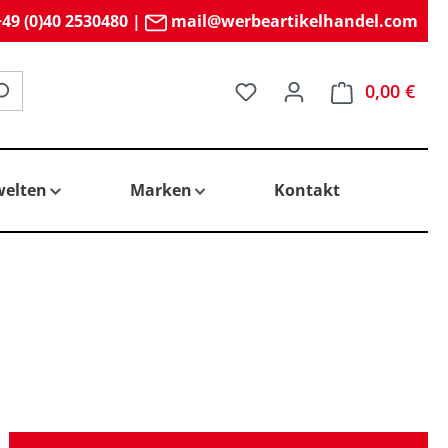
49 (0)40 2530480
|
mail@werbeartikelhandel.com
Du hast 0 Produkte auf 
0,00 €
elten
Marken
Kontakt