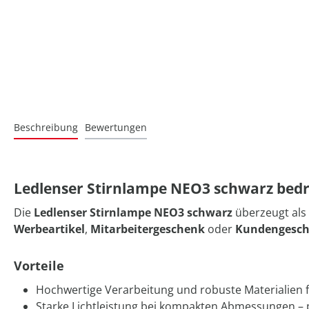
Beschreibung
Bewertungen
Ledlenser Stirnlampe NEO3 schwarz bed
Die
Ledlenser Stirnlampe NEO3 schwarz
überzeugt als
Werbeartikel
,
Mitarbeitergeschenk
oder
Kundengesc
Vorteile
Hochwertige Verarbeitung und robuste Materialien 
Starke Lichtleistung bei kompakten Abmessungen – pe