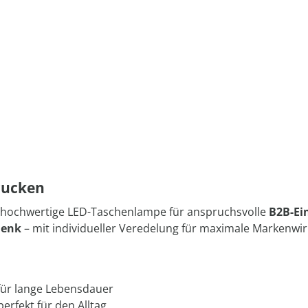
rucken
 hochwertige LED-Taschenlampe für anspruchsvolle
B2B-Ei
henk
– mit individueller Veredelung für maximale Markenwi
für lange Lebensdauer
rfekt für den Alltag