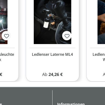
sleuchte
Ledlenser Laterne ML4
Ledlen
k
W
 Preis:
Regulärer Preis:
R
 €
Ab
24,26 €
e
Informationen