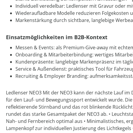
Individuell veredelbar: Ledlenser mit Gravur oder mi
Wiederaufladbare Modelle reduzieren Folgekosten u
Markenstärkung durch sichtbare, langlebige Werbe
Einsatzmöglichkeiten im B2B-Kontext
Messen & Events: als Premium-Give-away mit echte
Onboarding & Mitarbeiterbindung: wertiges Mitarbe
Kundenpräsente: langlebige Markenpräsenz im tägli
Service & Außendienst: praktisches Tool für Fahrze
Recruiting & Employer Branding: aufmerksamkeitsst
Ledlenser NEO3 Mit der NEO3 kann der nächste Lauf im 
für den Lauf- und Bewegungssport entwickelt wurde. Die
reflektierende Stirnband und das rot blinkende Rücklicht
rundet das starke Gesamtpaket der NEO3 ab. • Leuchtsta
Nah- und Fernbereich optimal aus • Minimalistisches, er
Lampenkopf zur individuellen Justierung des Lichtkegels 