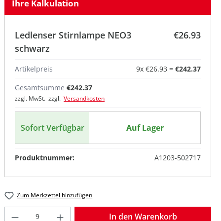
Ihre Kalkulation
Ledlenser Stirnlampe NEO3
€26.93
schwarz
Artikelpreis
9
x
€26.93
=
€242.37
Gesamtsumme
€242.37
zzgl. MwSt. zzgl.
Versandkosten
Sofort Verfügbar
Auf Lager
Produktnummer:
A1203-502717
Zum Merkzettel hinzufügen
Produkt Anzahl: Gib den gewünschten W
In den Warenkorb