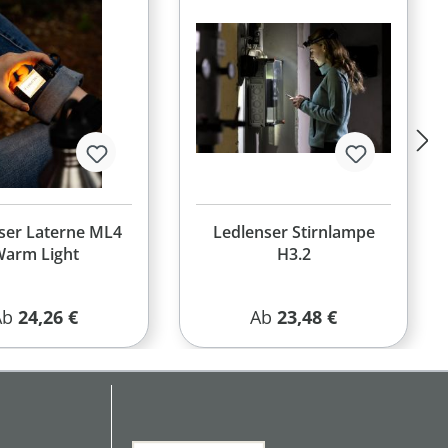
ser Laterne ML4
Ledlenser Stirnlampe
arm Light
H3.2
egulärer Preis:
Regulärer Preis:
Ab
24,26 €
Ab
23,48 €