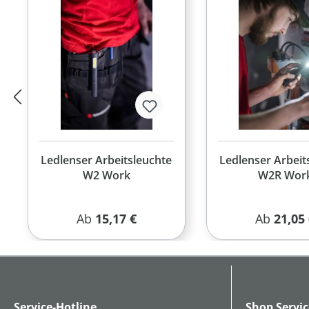
Ledlenser Arbeitsleuchte
Ledlenser Arbeit
W2 Work
W2R Wor
Regulärer Preis:
Regulärer
Ab
15,17 €
Ab
21,05
Service-Hotline
Shop Servic