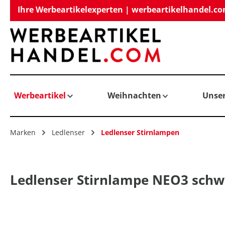
Ihre Werbeartikelexperten | werbeartikelhandel.c
springen
Zur Hauptnavigation springen
Werbeartikel
Weihnachten
Unse
Marken
Ledlenser
Ledlenser Stirnlampen
Ledlenser Stirnlampe NEO3 schw
Bildergalerie überspringen