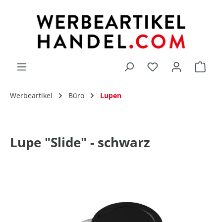
alt springen
Du hast 0 Produk
Werbeartikel
Büro
Lupen
Lupe "Slide" - schwarz
Bildergalerie überspringen