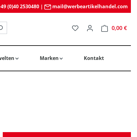
49 (0)40 2530480
|
mail@werbeartikelhandel.com
Du hast 0 Produkte auf 
0,00 €
elten
Marken
Kontakt