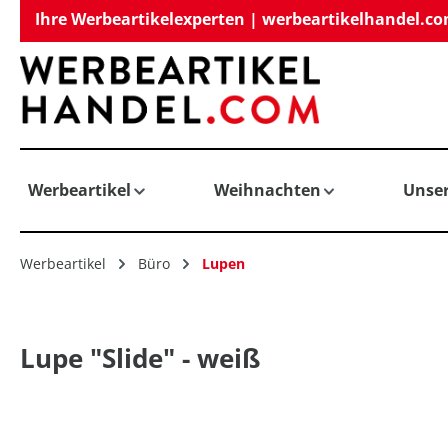
Ihre Werbeartikelexperten | werbeartikelhandel.c
springen
Zur Hauptnavigation springen
Werbeartikel
Weihnachten
Unse
Werbeartikel
Büro
Lupen
Lupe "Slide" - weiß
Bildergalerie überspringen