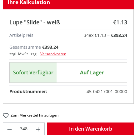
Ihre Kalkulation
Lupe "Slide" - weiß
€1.13
Artikelpreis
348
x
€1.13
=
€393.24
Gesamtsumme
€393.24
zzgl. MwSt. zzgl.
Versandkosten
Sofort Verfügbar
Auf Lager
Produktnummer:
45-04217001-00000
Zum Merkzettel hinzufügen
Produkt Anzahl: Gib den gewünschten W
In den Warenkorb