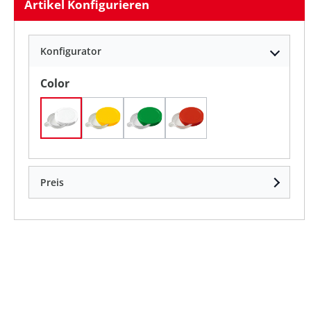
Artikel Konfigurieren
Konfigurator
auswählen
Color
Weiß
standard-gelb
standard-grün
standard-rot
Preis