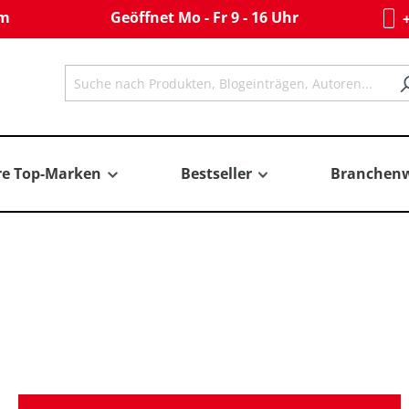
om
Geöffnet Mo - Fr 9 - 16 Uhr
+
re Top-Marken
Bestseller
Branchenw