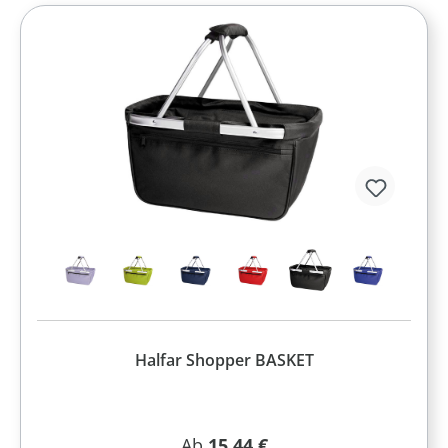
Halfar Shopper BASKET
Regulärer Preis:
Ab
15,44 €