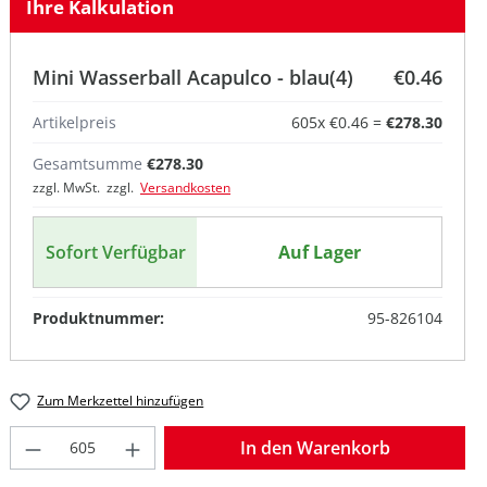
Ihre Kalkulation
Mini Wasserball Acapulco - blau(4)
€0.46
Artikelpreis
605
x
€0.46
=
€278.30
Gesamtsumme
€278.30
zzgl. MwSt. zzgl.
Versandkosten
Sofort Verfügbar
Auf Lager
Produktnummer:
95-826104
Zum Merkzettel hinzufügen
Produkt Anzahl: Gib den gewünschten W
In den Warenkorb