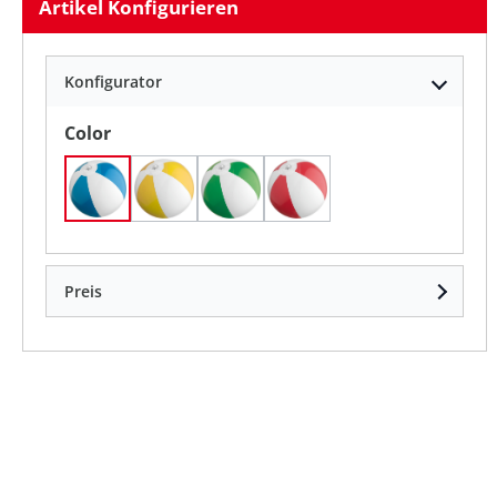
Artikel Konfigurieren
Konfigurator
auswählen
Color
blau(4)
gelb(8)
grün(9)
rot(5)
Preis