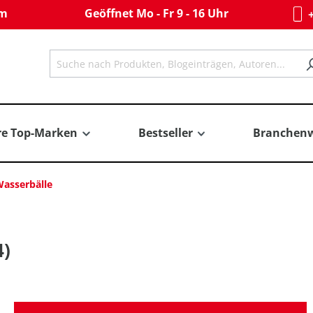
om
Geöffnet Mo - Fr 9 - 16 Uhr
+
re Top-Marken
Bestseller
Branchenw
asserbälle
4)