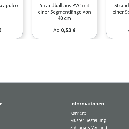
Acapulco
Strandball aus PVC mit
Strand
einer Segmentlänge von
einer 
40 cm
r Preis:
Regulärer Preis:
€
Ab
0,53 €
e
Informationen
Karriere
Muster-Bestellung
Zahlung & Versand