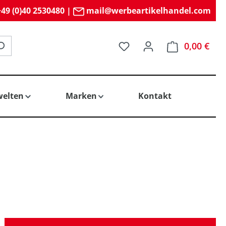
49 (0)40 2530480
|
mail@werbeartikelhandel.com
Du hast 0 Produkte auf 
0,00 €
elten
Marken
Kontakt