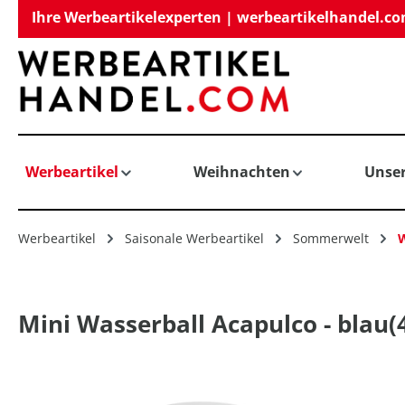
Ihre Werbeartikelexperten | werbeartikelhandel.c
springen
Zur Hauptnavigation springen
Werbeartikel
Weihnachten
Unse
Werbeartikel
Saisonale Werbeartikel
Sommerwelt
W
Mini Wasserball Acapulco - blau(
Bildergalerie überspringen