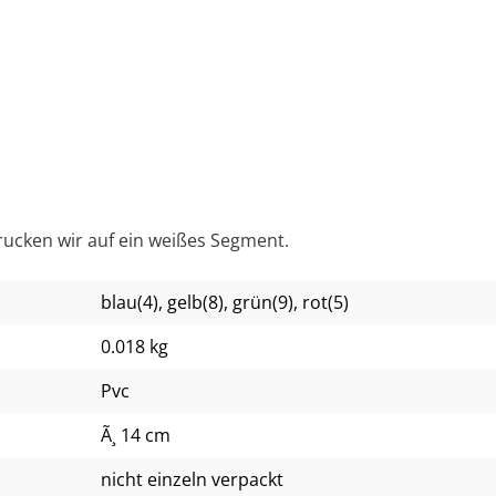
drucken wir auf ein weißes Segment.
blau(4)
, gelb(8)
, grün(9)
, rot(5)
0.018 kg
Pvc
Ã¸ 14 cm
nicht einzeln verpackt