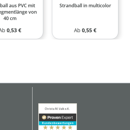
ball aus PVC mit
Strandball in multicolor
Segmentlänge von
40 cm
Regulärer Preis:
Regulärer Preis:
Ab
0,53 €
Ab
0,55 €