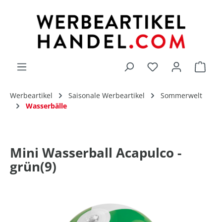
alt springen
Du hast 0 Produk
Werbeartikel
Saisonale Werbeartikel
Sommerwelt
Wasserbälle
Mini Wasserball Acapulco -
grün(9)
Bildergalerie überspringen