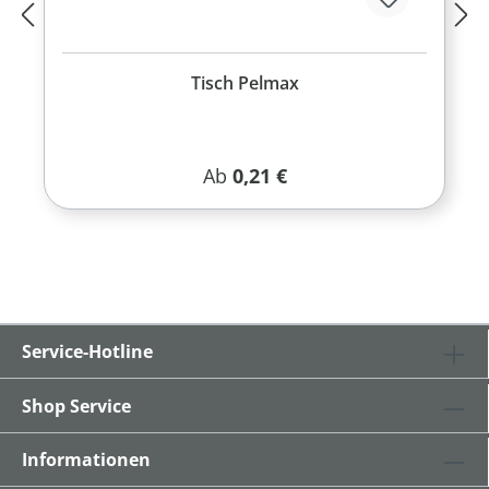
Tisch Pelmax
Regulärer Preis:
Ab
0,21 €
Service-Hotline
Shop Service
Informationen