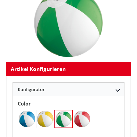
Artikel Konfigurieren
Konfigurator
auswählen
Color
blau(4)
gelb(8)
grün(9)
rot(5)