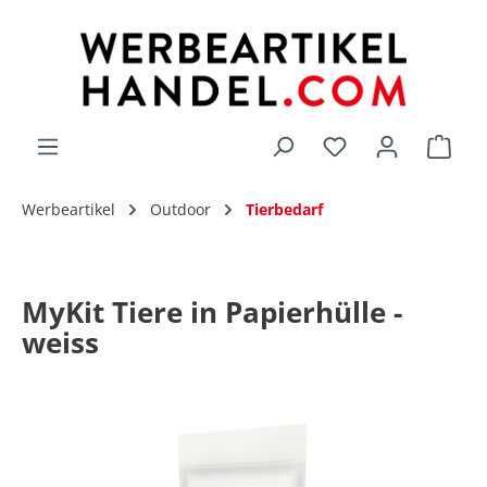
alt springen
Du hast 0 Produk
Werbeartikel
Outdoor
Tierbedarf
MyKit Tiere in Papierhülle -
weiss
Bildergalerie überspringen