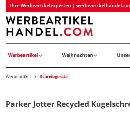
Ihre Werbeartikelexperten | werbeartikelhandel.c
springen
Zur Hauptnavigation springen
Werbeartikel
Weihnachten
Unse
Werbeartikel
Schreibgeräte
Parker Jotter Recycled Kugelschr
Bildergalerie überspringen