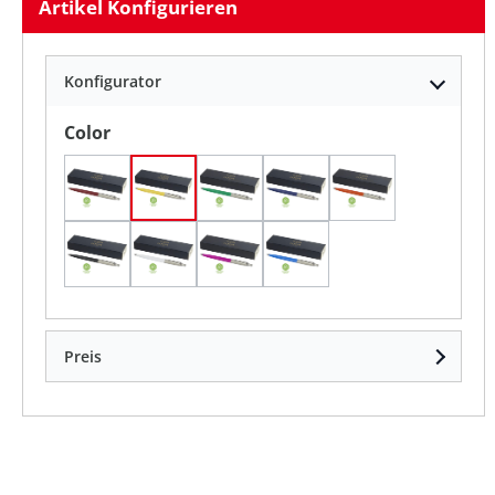
Artikel Konfigurieren
Konfigurator
auswählen
Color
Dunkelrot
Gelb
Grün
Navy
Orange
Schwarz
Weiß
magenta
processblau
Preis