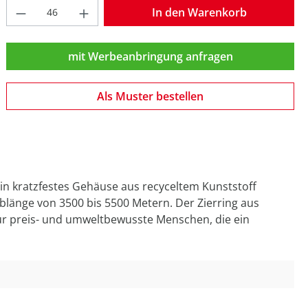
Produkt Anzahl: Gib den gewünschten W
In den Warenkorb
mit Werbeanbringung anfragen
Als Muster bestellen
Sein kratzfestes Gehäuse aus recyceltem Kunststoff
iblänge von 3500 bis 5500 Metern. Der Zierring aus
 für preis- und umweltbewusste Menschen, die ein