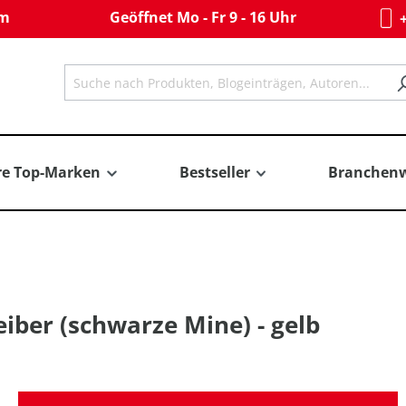
om
Geöffnet Mo - Fr 9 - 16 Uhr
+
re Top-Marken
Bestseller
Branchenw
eiber (schwarze Mine) - gelb