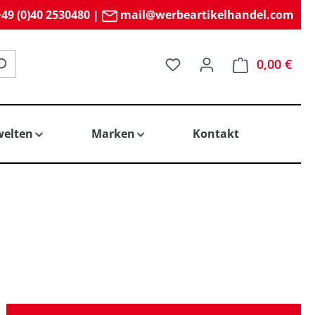
49 (0)40 2530480
|
mail@werbeartikelhandel.com
Du hast 0 Produkte auf 
0,00 €
elten
Marken
Kontakt