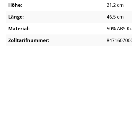
Höhe:
21,2 cm
Länge:
46,5 cm
Material:
50% ABS Kun
Zolltarifnummer:
847160700