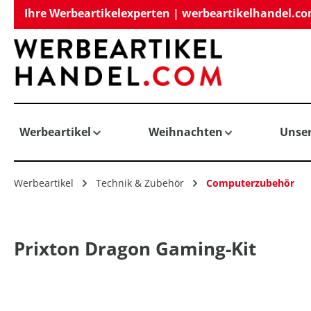
Ihre Werbeartikelexperten | werbeartikelhandel.c
springen
Zur Hauptnavigation springen
Werbeartikel
Weihnachten
Unse
Werbeartikel
Technik & Zubehör
Computerzubehör
Prixton Dragon Gaming-Kit
Bildergalerie überspringen