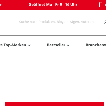
om
Geöffnet Mo - Fr 9 - 16 Uhr
+
re Top-Marken
Bestseller
Branchenw