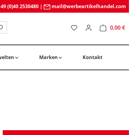
49 (0)40 2530480
|
mail@werbeartikelhandel.com
Du hast 0 Produkte auf 
0,00 €
elten
Marken
Kontakt