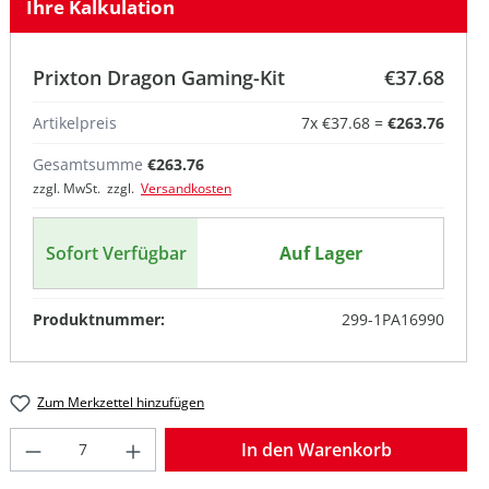
Ihre Kalkulation
Prixton Dragon Gaming-Kit
€37.68
Artikelpreis
7
x
€37.68
=
€263.76
Gesamtsumme
€263.76
zzgl. MwSt. zzgl.
Versandkosten
Sofort Verfügbar
Auf Lager
Produktnummer:
299-1PA16990
Zum Merkzettel hinzufügen
Produkt Anzahl: Gib den gewünschten W
In den Warenkorb