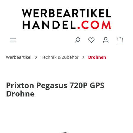
alt springen
Du hast 0 Produk
Werbeartikel
Technik & Zubehör
Drohnen
Prixton Pegasus 720P GPS
Drohne
Bildergalerie überspringen