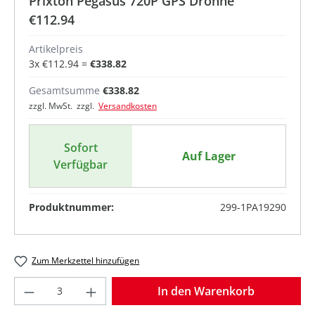
Prixton Pegasus 720P GPS Drohne
€112.94
Artikelpreis
3
x
€112.94
=
€338.82
Gesamtsumme
€338.82
zzgl. MwSt. zzgl.
Versandkosten
Sofort
Auf Lager
Verfügbar
Produktnummer:
299-1PA19290
Zum Merkzettel hinzufügen
Produkt Anzahl: Gib den gewünschten Wer
In den Warenkorb