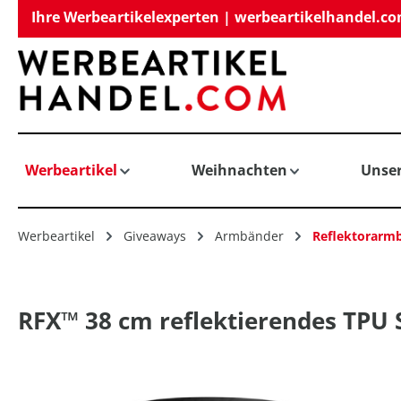
Ihre Werbeartikelexperten | werbeartikelhandel.c
springen
Zur Hauptnavigation springen
Werbeartikel
Weihnachten
Unse
Werbeartikel
Giveaways
Armbänder
Reflektorarm
RFX™ 38 cm reflektierendes TPU
Bildergalerie überspringen