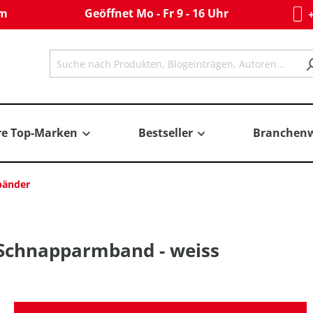
om
Geöffnet Mo - Fr 9 - 16 Uhr
+
re Top-Marken
Bestseller
Branchenw
bänder
 Schnapparmband - weiss