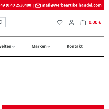
49 (0)40 2530480
|
mail@werbeartikelhandel.com
Du hast 0 Produkte auf 
0,00 €
elten
Marken
Kontakt