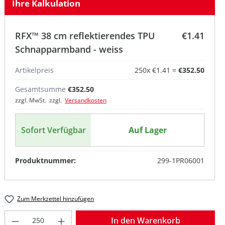
Ihre Kalkulation
RFX™ 38 cm reflektierendes TPU
€1.41
Schnapparmband - weiss
Artikelpreis
250
x
€1.41
=
€352.50
Gesamtsumme
€352.50
zzgl. MwSt. zzgl.
Versandkosten
Sofort Verfügbar
Auf Lager
Produktnummer:
299-1PR06001
Zum Merkzettel hinzufügen
Produkt Anzahl: Gib den gewünschten W
In den Warenkorb