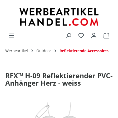
alt springen
Du hast 0 Produk
Werbeartikel
Outdoor
Reflektierende Accessoires
RFX™ H-09 Reflektierender PVC-
Anhänger Herz - weiss
Bildergalerie überspringen