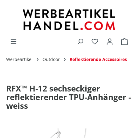
alt springen
Du hast 0 Produk
Werbeartikel
Outdoor
Reflektierende Accessoires
RFX™ H-12 sechseckiger
reflektierender TPU-Anhänger -
weiss
Bildergalerie überspringen