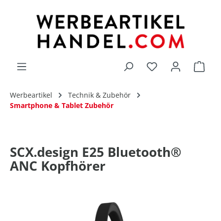
alt springen
Du hast 0 Produk
Werbeartikel
Technik & Zubehör
Smartphone & Tablet Zubehör
SCX.design E25 Bluetooth®
ANC Kopfhörer
Bildergalerie überspringen