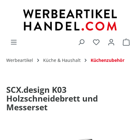
alt springen
Du hast 0 Produk
Werbeartikel
Küche & Haushalt
Küchenzubehör
SCX.design K03
Holzschneidebrett und
Messerset
Bildergalerie überspringen