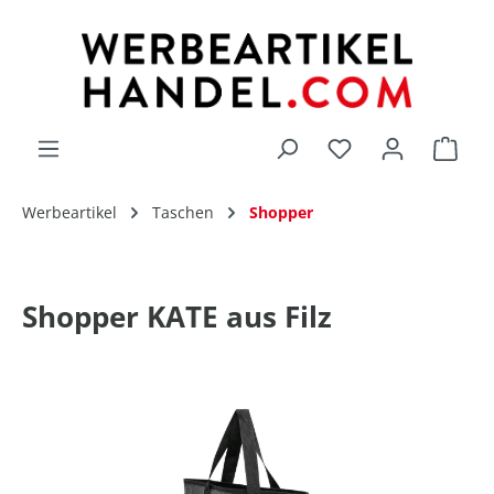
alt springen
Du hast 0 Produk
Werbeartikel
Taschen
Shopper
Shopper KATE aus Filz
Bildergalerie überspringen