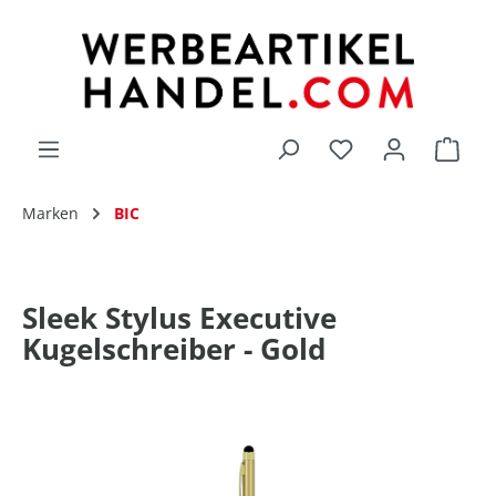
alt springen
Du hast 0 Produk
Marken
BIC
Sleek Stylus Executive
Kugelschreiber - Gold
Bildergalerie überspringen