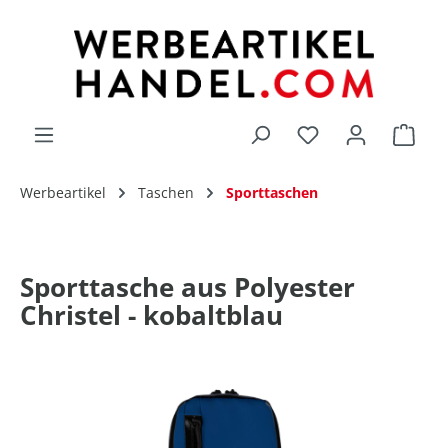
alt springen
Du hast 0 Produk
Werbeartikel
Taschen
Sporttaschen
Sporttasche aus Polyester
Christel - kobaltblau
Bildergalerie überspringen