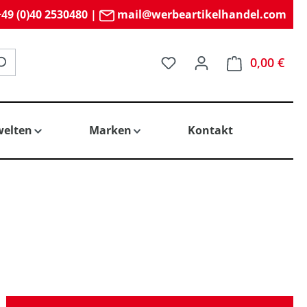
49 (0)40 2530480
|
mail@werbeartikelhandel.com
Du hast 0 Produkte auf 
0,00 €
elten
Marken
Kontakt