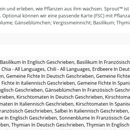
er ein und erleben, wie Pflanzen aus ihm wachsen. Sprout™ i
ert. Optional können wir eine passende Karte (FSC) mit Pflanz
lume; Gänseblümchen; Vergissmeinnicht; Basilikum; Thymia
 Basilikum In Englisch Geschrieben
, Basilikum In Französis
, Chia - All Languages
, Chili - All Languages
, Erdbeere In Deu
en
, Gemeine Fichte In Deutsch Geschrieben
, Gemeine Fichte
 Fichte In Italiennisch Geschrieben
, Gemeine Fichte In Span
nglisch Geschrieben
, Gänseblümchen In Französisch Gesch
rieben
, Kirschtomaten In Deutsch Geschrieben
, Kirschtoma
omaten In Italiennisch Geschrieben
, Kirschtomaten In Spani
 Französisch Geschrieben
, Salbei In Italiennisch Geschrieben
e In Englisch Geschrieben
, Sonnenblume In Französisch G
eben
, Thymian In Deutsch Geschrieben
, Thymian In Englisc