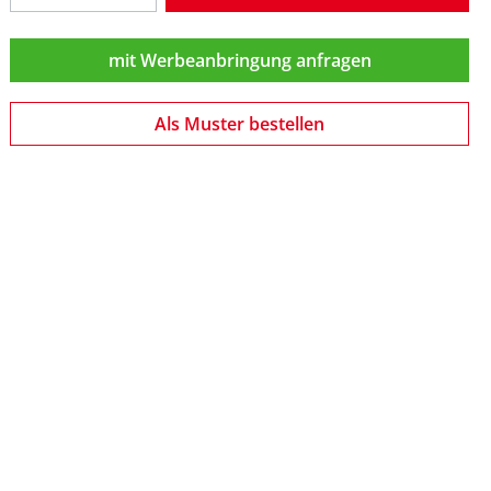
h Geschrieben
 Englisch Geschrieben
mit Werbeanbringung anfragen
en
hrieben
schrieben
isch Geschrieben
Als Muster bestellen
en
utsch Geschrieben
t In Englisch Geschrieben
ben