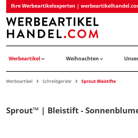
Ihre Werbeartikelexperten | werbeartikelhandel.c
springen
Zur Hauptnavigation springen
Werbeartikel
Weihnachten
Unse
Werbeartikel
Schreibgeräte
Sprout Bleistifte
Sprout™ | Bleistift - Sonnenblum
Bildergalerie überspringen