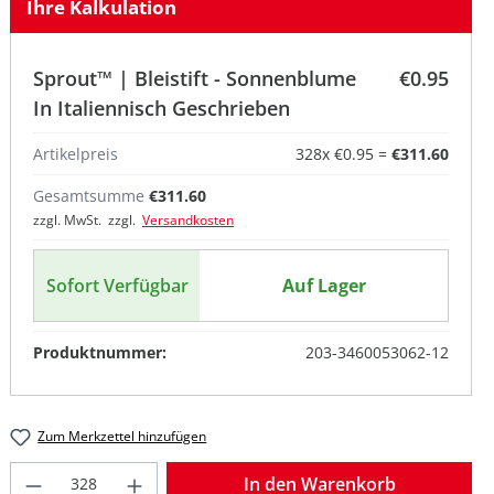
Ihre Kalkulation
Sprout™ | Bleistift - Sonnenblume
€0.95
In Italiennisch Geschrieben
Artikelpreis
328
x
€0.95
=
€311.60
Gesamtsumme
€311.60
rieben
ch Geschrieben
anisch Geschrieben
zzgl. MwSt. zzgl.
Versandkosten
ieben
sch Geschrieben
In Englisch Geschrieben
Sofort Verfügbar
Auf Lager
eben
schrieben
sch Geschrieben
In Englisch Geschrieben
Produktnummer:
203-3460053062-12
eben
schrieben
ch Geschrieben
n Englisch Geschrieben
Zum Merkzettel hinzufügen
ben
chrieben
hrieben
sch Geschrieben
Produkt Anzahl: Gib den gewünschten W
In den Warenkorb