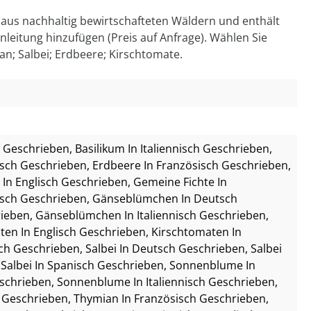
st aus nachhaltig bewirtschafteten Wäldern und enthält
anleitung hinzufügen (Preis auf Anfrage). Wählen Sie
n; Salbei; Erdbeere; Kirschtomate.
ch Geschrieben
, Basilikum In Italiennisch Geschrieben
,
tsch Geschrieben
, Erdbeere In Französisch Geschrieben
,
 In Englisch Geschrieben
, Gemeine Fichte In
isch Geschrieben
, Gänseblümchen In Deutsch
rieben
, Gänseblümchen In Italiennisch Geschrieben
,
ten In Englisch Geschrieben
, Kirschtomaten In
sch Geschrieben
, Salbei In Deutsch Geschrieben
, Salbei
, Salbei In Spanisch Geschrieben
, Sonnenblume In
eschrieben
, Sonnenblume In Italiennisch Geschrieben
,
h Geschrieben
, Thymian In Französisch Geschrieben
,