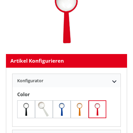
Artikel Konfigurieren
Konfigurator
auswählen
Color
Schwarz
Weiß
standard-blau PS
standard-orange
standard-rot