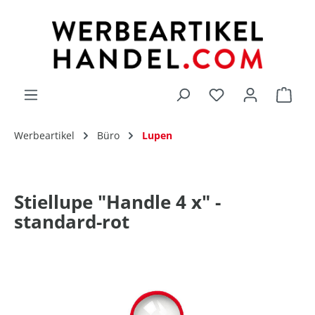
alt springen
Du hast 0 Produk
Werbeartikel
Büro
Lupen
Stiellupe "Handle 4 x" -
standard-rot
Bildergalerie überspringen