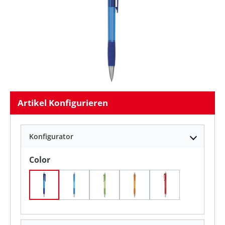
Artikel Konfigurieren
Konfigurator
auswählen
Color
Blau
Hellblau / Blaue Tinte
Limettengrün
Orange
Rot