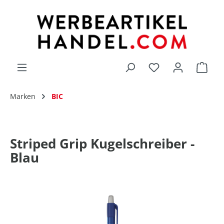
alt springen
Du hast 0 Produk
Marken
BIC
Striped Grip Kugelschreiber -
Blau
Bildergalerie überspringen