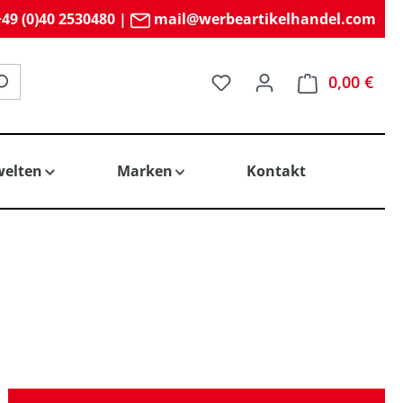
49 (0)40 2530480
|
mail@werbeartikelhandel.com
Du hast 0 Produkte auf 
0,00 €
elten
Marken
Kontakt