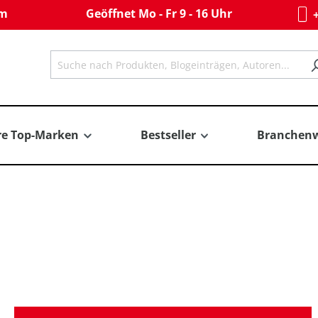
om
Geöffnet Mo - Fr 9 - 16 Uhr
+
re Top-Marken
Bestseller
Branchenw