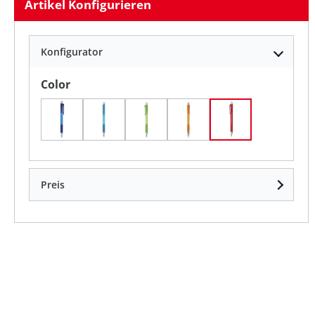
Artikel Konfigurieren
Konfigurator
auswählen
Color
Blau
Hellblau / Blaue Tinte
Limettengrün
Orange
Rot
Preis