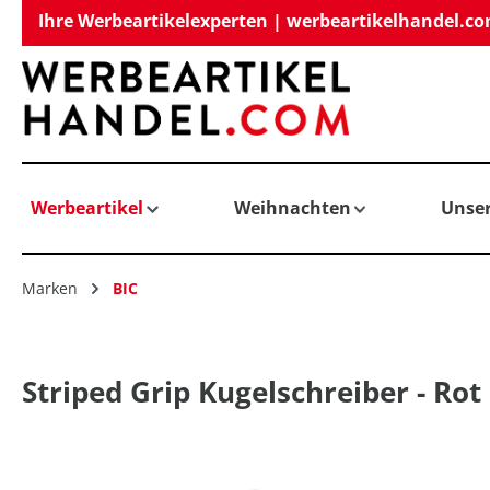
Ihre Werbeartikelexperten | werbeartikelhandel.c
springen
Zur Hauptnavigation springen
Werbeartikel
Weihnachten
Unse
Marken
BIC
Striped Grip Kugelschreiber - Rot
Bildergalerie überspringen