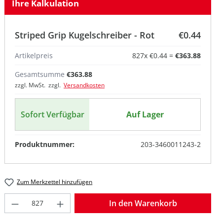
Ihre Kalkulation
Striped Grip Kugelschreiber - Rot
€0.44
Artikelpreis
827
x
€0.44
=
€363.88
Gesamtsumme
€363.88
zzgl. MwSt. zzgl.
Versandkosten
Sofort Verfügbar
Auf Lager
Produktnummer:
203-3460011243-2
Zum Merkzettel hinzufügen
Produkt Anzahl: Gib den gewünschten W
In den Warenkorb