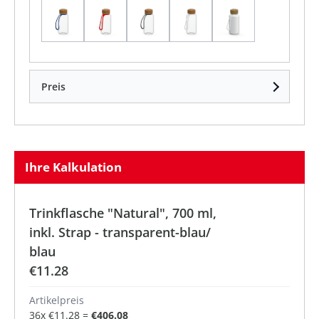
transparent/ blau
transparent/ rot
transparent/ schwarz
transparent/ transpare
weiß/ transpare
Preis
Ihre Kalkulation
Trinkflasche "Natural", 700 ml,
inkl. Strap - transparent-blau/
blau
€11.28
Artikelpreis
36
x
€11.28
=
€406.08