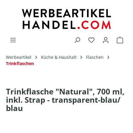
alt springen
Du hast 0 Produk
Werbeartikel
Küche & Haushalt
Flaschen
Trinkflaschen
Trinkflasche "Natural", 700 ml,
inkl. Strap - transparent-blau/
blau
Bildergalerie überspringen