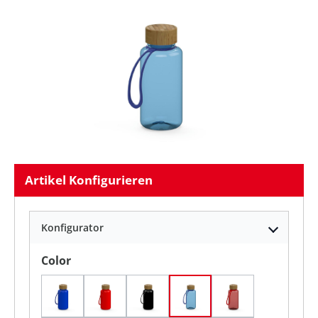
Artikel Konfigurieren
Konfigurator
auswählen
Color
Blau
Rot
Schwarz
transparent-blau/ blau
transparent-rot