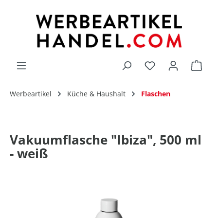
alt springen
Du hast 0 Produk
Werbeartikel
Küche & Haushalt
Flaschen
Vakuumflasche "Ibiza", 500 ml
- weiß
Bildergalerie überspringen