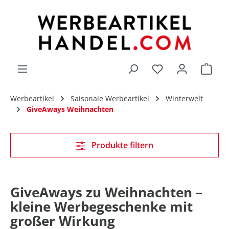
alt springen
Du hast 0 Produk
Werbeartikel
Saisonale Werbeartikel
Winterwelt
GiveAways Weihnachten
Produkte filtern
GiveAways zu Weihnachten –
kleine Werbegeschenke mit
großer Wirkung