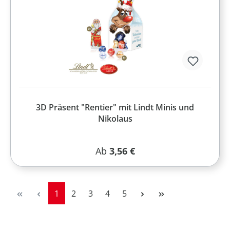
3D Präsent "Rentier" mit Lindt Minis und
Nikolaus
Regulärer Preis:
Ab
3,56 €
Seite
Seite
Seite
Seite
Seite
1
2
3
4
5