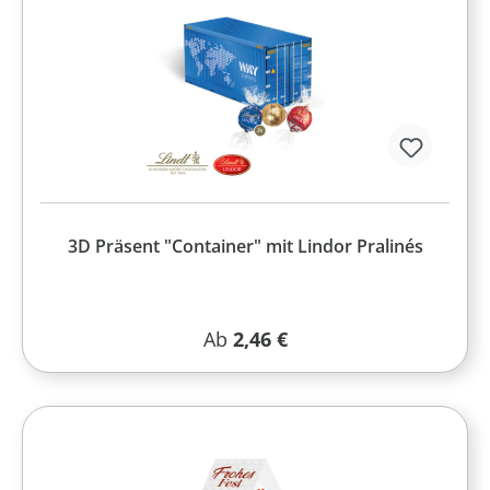
3D Präsent "Container" mit Lindor Pralinés
Regulärer Preis:
Ab
2,46 €