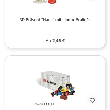
3D Präsent "Haus" mit Lindor Pralinés
Regulärer Preis:
Ab
2,46 €