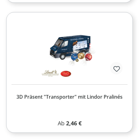
3D Präsent "Transporter" mit Lindor Pralinés
Regulärer Preis:
Ab
2,46 €