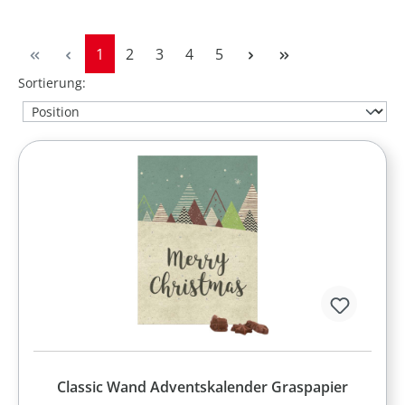
Seite
Seite
Seite
Seite
Seite
1
2
3
4
5
Sortierung:
Classic Wand Adventskalender Graspapier