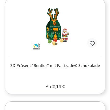
3D Präsent "Rentier" mit Fairtrade® Schokolade
Regulärer Preis:
Ab
2,14 €