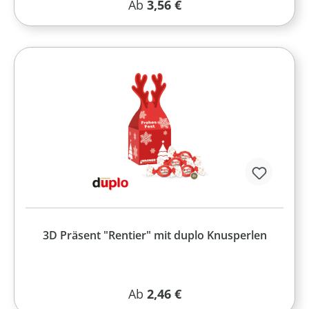
Regulärer Preis:
Ab
3,56 €
3D Präsent "Rentier" mit duplo Knusperlen
Regulärer Preis:
Ab
2,46 €