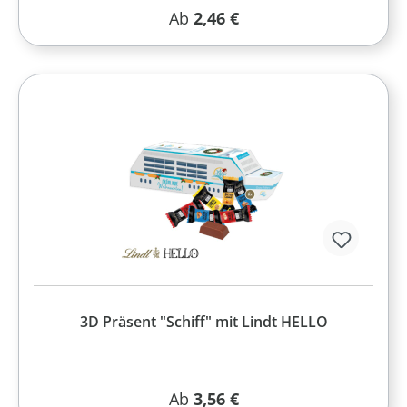
Regulärer Preis:
Ab
2,46 €
3D Präsent "Schiff" mit Lindt HELLO
Regulärer Preis:
Ab
3,56 €