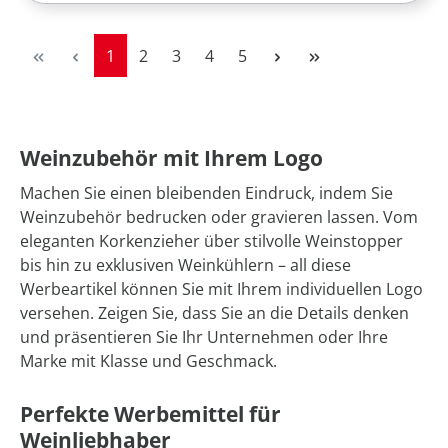
Seite
Seite
Seite
Seite
Seite
1
2
3
4
5
Weinzubehör mit Ihrem Logo
Machen Sie einen bleibenden Eindruck, indem Sie
Weinzubehör bedrucken oder gravieren lassen. Vom
eleganten Korkenzieher über stilvolle Weinstopper
bis hin zu exklusiven Weinkühlern – all diese
Werbeartikel können Sie mit Ihrem individuellen Logo
versehen. Zeigen Sie, dass Sie an die Details denken
und präsentieren Sie Ihr Unternehmen oder Ihre
Marke mit Klasse und Geschmack.
Perfekte Werbemittel für
Weinliebhaber