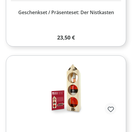
Geschenkset / Präsenteset: Der Nistkasten
Regulärer Preis:
23,50 €