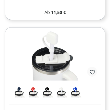
Regulärer Preis:
Ab
11,50 €