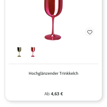
Hochglänzender Trinkkelch
Regulärer Preis:
Ab
4,63 €