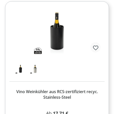
Vino Weinkühler aus RCS-zertifiziert recyc.
Stainless-Steel
Regulärer Preis:
Ab
17,71 €