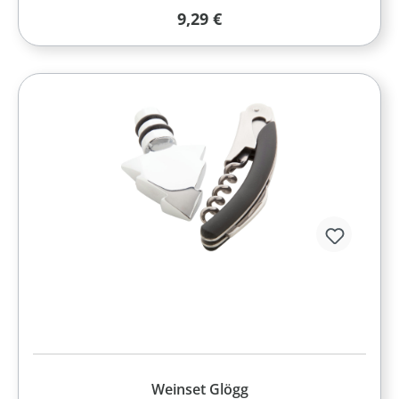
Regulärer Preis:
9,29 €
Weinset Glögg