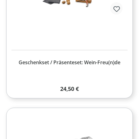
Geschenkset / Präsenteset: Wein-Freu(n)de
Regulärer Preis:
24,50 €