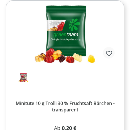
Minitüte 10 g Trolli 30 % Fruchtsaft Bärchen -
transparent
Regulärer Preis:
Ab
0,20 €