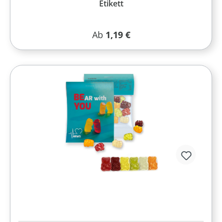
Etikett
Regulärer Preis:
Ab
1,19 €