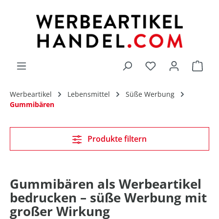
alt springen
Du hast 0 Produk
Werbeartikel
Lebensmittel
Süße Werbung
Gummibären
Produkte filtern
Gummibären als Werbeartikel
bedrucken – süße Werbung mit
großer Wirkung