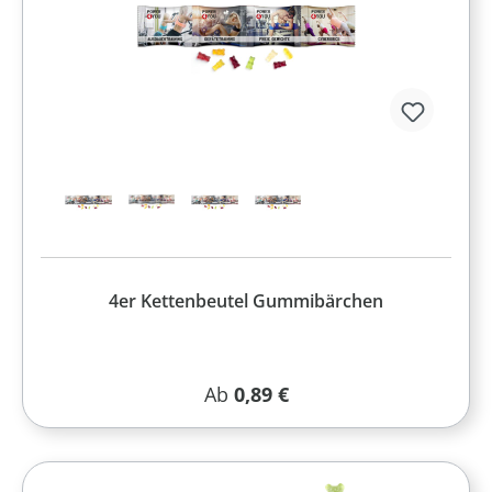
4er Kettenbeutel Gummibärchen
Regulärer Preis:
Ab
0,89 €