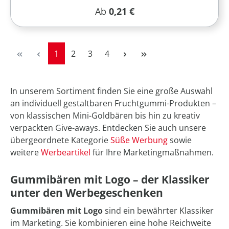
Regulärer Preis:
Ab
0,21 €
Seite
Seite
Seite
Seite
1
2
3
4
In unserem Sortiment finden Sie eine große Auswahl
an individuell gestaltbaren Fruchtgummi-Produkten –
von klassischen Mini-Goldbären bis hin zu kreativ
verpackten Give-aways. Entdecken Sie auch unsere
übergeordnete Kategorie
Süße Werbung
sowie
weitere
Werbeartikel
für Ihre Marketingmaßnahmen.
Gummibären mit Logo – der Klassiker
unter den Werbegeschenken
Gummibären mit Logo
sind ein bewährter Klassiker
im Marketing. Sie kombinieren eine hohe Reichweite