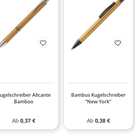
ugelschreiber Alicante
Bambus Kugelschreiber
Bamboo
“New York”
Regulärer Preis:
Regulärer Preis:
Ab
0,37 €
Ab
0,38 €