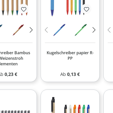
hreiber Bambus
Kugelschreiber papier R-
 Weizenstroh
PP
lementen
egulärer Preis:
Regulärer Preis:
Ab
0,23 €
Ab
0,13 €