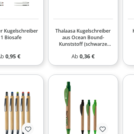
r Kugelschreiber
Thalaasa Kugelschreiber
 1 Biosafe
aus Ocean Bound-
Kunststoff (schwarze
Mine)
egulärer Preis:
Regulärer Preis:
Ab
0,95 €
Ab
0,36 €