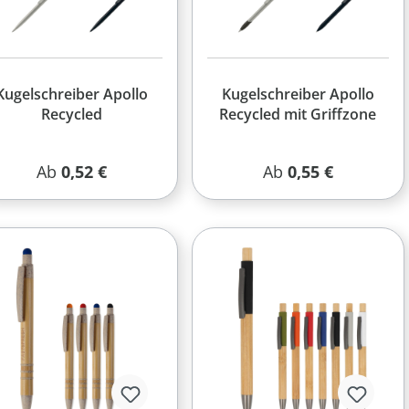
Kugelschreiber Apollo
Kugelschreiber Apollo
Recycled
Recycled mit Griffzone
Regulärer Preis:
Regulärer Preis:
Ab
0,52 €
Ab
0,55 €