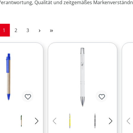
 Verantwortung, Qualität und zeitgemäßes Markenverständn
Seite
Seite
Seite
1
2
3