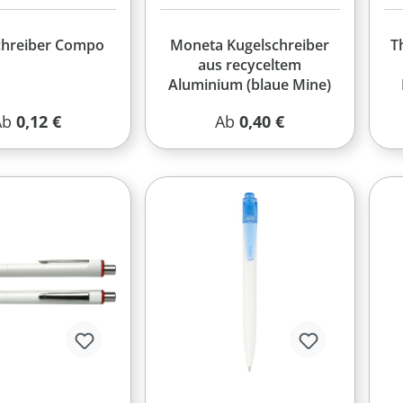
chreiber Compo
Moneta Kugelschreiber
T
aus recyceltem
Aluminium (blaue Mine)
egulärer Preis:
Regulärer Preis:
Ab
0,12 €
Ab
0,40 €