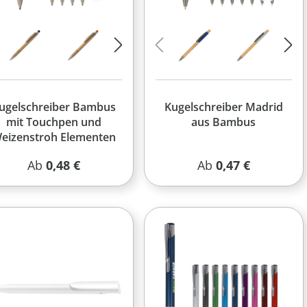
ugelschreiber Bambus
Kugelschreiber Madrid
mit Touchpen und
aus Bambus
eizenstroh Elementen
Regulärer Preis:
Regulärer Preis:
Ab
0,48 €
Ab
0,47 €