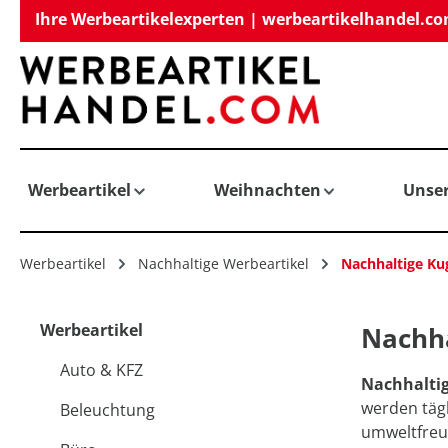
Ihre Werbeartikelexperten | werbeartikelhandel.c
springen
Zur Hauptnavigation springen
Werbeartikel
Weihnachten
Unse
Werbeartikel
Nachhaltige Werbeartikel
Nachhaltige Ku
Werbeartikel
Nachha
Auto & KFZ
Nachhaltig
werden tägl
Beleuchtung
umweltfreun