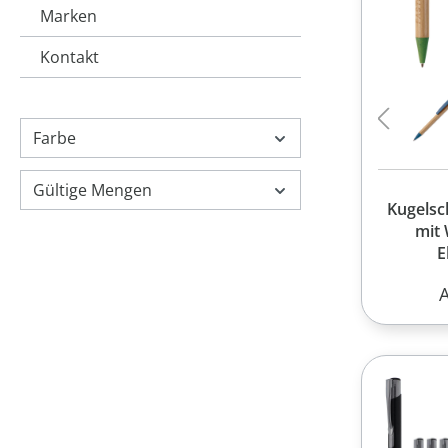
Marken
Kontakt
Farbe
Gültige Mengen
Kugelsc
mit
E
R