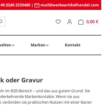
49 (0)40 2530480
|
mail@werbeartikelhandel.com
Du hast 0 Produkte auf 
0,00 €
elten
Marken
Kontakt
ck oder Gravur
ln im B2B-Bereich – und das aus gutem Grund. Sie
 wiederkehrende Markenkontakte. Wenn sie aus
, verbinden sie praktischen Nutzen mit einer klaren