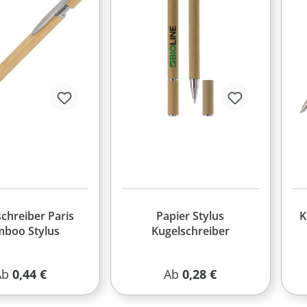
chreiber Paris
Papier Stylus
K
boo Stylus
Kugelschreiber
egulärer Preis:
Regulärer Preis:
Ab
0,44 €
Ab
0,28 €