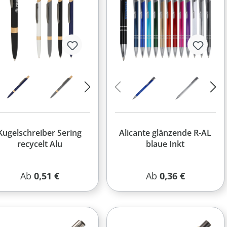
+ 3
Kugelschreiber Sering
Alicante glänzende R-AL
recycelt Alu
blaue Inkt
Regulärer Preis:
Regulärer Preis:
Ab
0,51 €
Ab
0,36 €