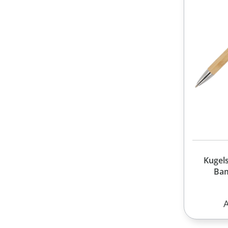
Kugels
Bam
R