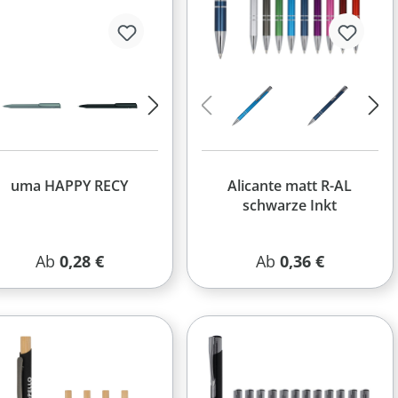
uma HAPPY RECY
Alicante matt R-AL
schwarze Inkt
Regulärer Preis:
Regulärer Preis:
Ab
0,28 €
Ab
0,36 €