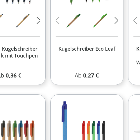
Kugelschreiber
Kugelschreiber Eco Leaf
K
k mit Touchpen
W
egulärer Preis:
Regulärer Preis:
Ab
0,36 €
Ab
0,27 €