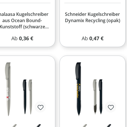
halaasa Kugelschreiber
Schneider Kugelschreiber
aus Ocean Bound-
Dynamix Recycling (opak)
Kunststoff (schwarze
Mine)
Regulärer Preis:
Regulärer Preis:
Ab
0,36 €
Ab
0,47 €