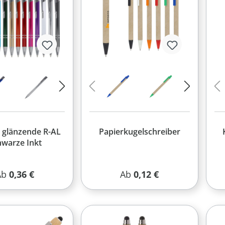
e glänzende R-AL
Papierkugelschreiber
hwarze Inkt
egulärer Preis:
Regulärer Preis:
Ab
0,36 €
Ab
0,12 €