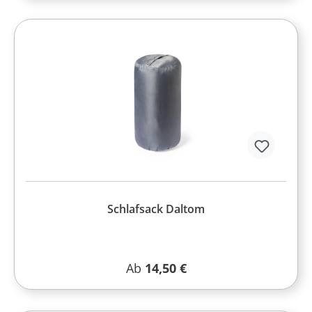
Schlafsack Daltom
Regulärer Preis:
Ab
14,50 €