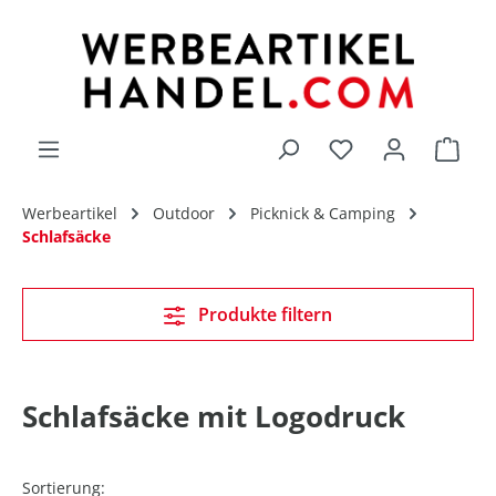
alt springen
Du hast 0 Produk
Werbeartikel
Outdoor
Picknick & Camping
Schlafsäcke
Produkte filtern
Schlafsäcke mit Logodruck
Sortierung: