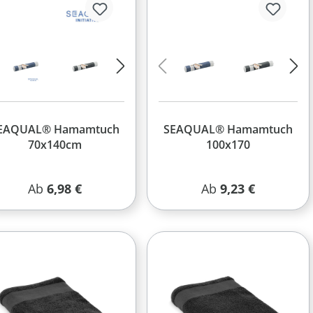
EAQUAL® Hamamtuch
SEAQUAL® Hamamtuch
70x140cm
100x170
Regulärer Preis:
Regulärer Preis:
Ab
6,98 €
Ab
9,23 €