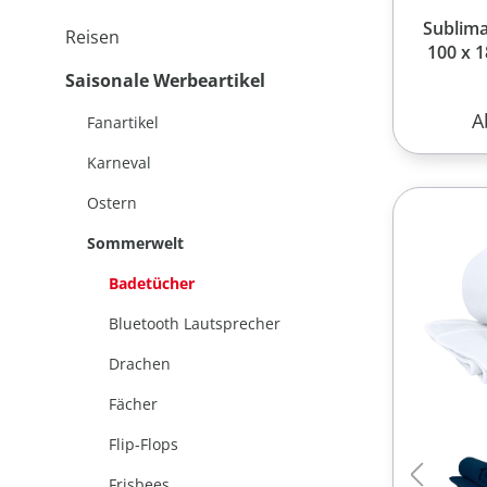
Sublima
Reisen
100 x 
Saisonale Werbeartikel
R
A
Fanartikel
Karneval
Ostern
Sommerwelt
Badetücher
Bluetooth Lautsprecher
Drachen
Fächer
Flip-Flops
Frisbees