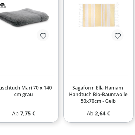
uschtuch Mari 70 x 140
Sagaform Ella Hamam-
cm grau
Handtuch Bio-Baumwolle
50x70cm - Gelb
Regulärer Preis:
Regulärer Preis:
Ab
7,75 €
Ab
2,64 €