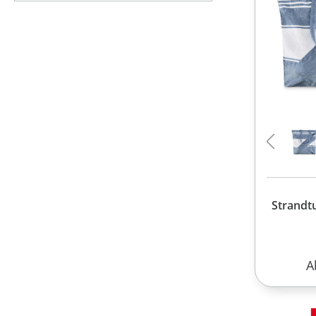
Strand
R
A