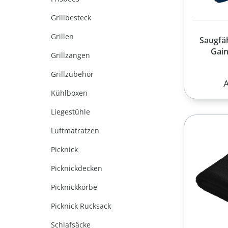
Grillbesteck
Grillen
Saugfä
Gain
Grillzangen
Grillzubehör
R
Kühlboxen
Liegestühle
Luftmatratzen
Picknick
Picknickdecken
Picknickkörbe
Picknick Rucksack
Schlafsäcke