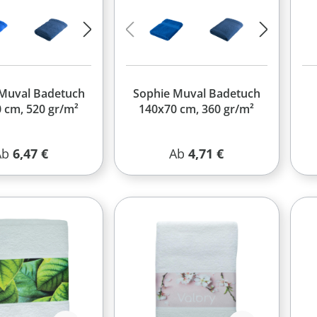
Muval Badetuch
Sophie Muval Badetuch
 cm, 520 gr/m²
140x70 cm, 360 gr/m²
egulärer Preis:
Regulärer Preis:
Ab
6,47 €
Ab
4,71 €