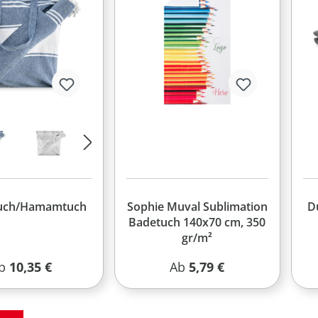
tuch/Hamamtuch
Sophie Muval Sublimation
D
Badetuch 140x70 cm, 350
gr/m²
egulärer Preis:
Regulärer Preis:
b
10,35 €
Ab
5,79 €