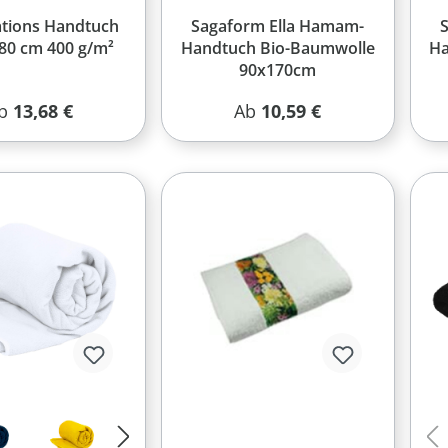
tions Handtuch
Sagaform Ella Hamam-
180 cm 400 g/m²
Handtuch Bio-Baumwolle
Ha
90x170cm
egulärer Preis:
Regulärer Preis:
b
13,68 €
Ab
10,59 €