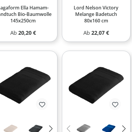
Sagaform Ella Hamam-
Lord Nelson Victory
ndtuch Bio-Baumwolle
Melange Badetuch
145x250cm
80x160 cm
Regulärer Preis:
Regulärer Preis:
Ab
20,20 €
Ab
22,07 €