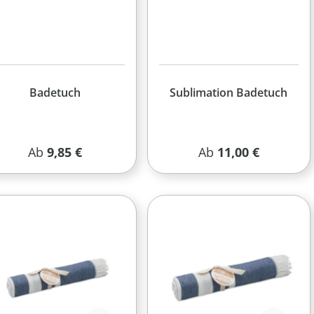
Badetuch
Sublimation Badetuch
Regulärer Preis:
Regulärer Preis:
Ab
9,85 €
Ab
11,00 €