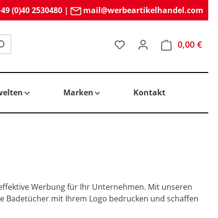
49 (0)40 2530480
|
mail@werbeartikelhandel.com
Du hast 0 Produkte auf 
0,00 €
elten
Marken
Kontakt
effektive Werbung für Ihr Unternehmen. Mit unseren
Ihre Badetücher mit Ihrem Logo bedrucken und schaffen