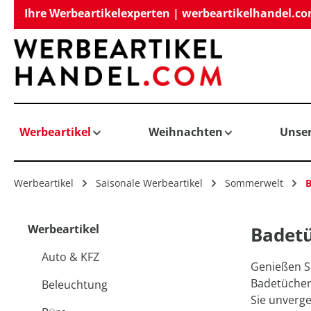
Ihre Werbeartikelexperten | werbeartikelhandel.c
springen
Zur Hauptnavigation springen
Werbeartikel
Weihnachten
Unse
Werbeartikel
Saisonale Werbeartikel
Sommerwelt
B
Werbeartikel
Badetü
Auto & KFZ
Genießen S
Badetüchern
Beleuchtung
Sie unverge