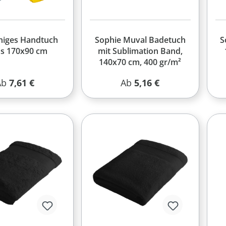
higes Handtuch
Sophie Muval Badetuch
S
s 170x90 cm
mit Sublimation Band,
140x70 cm, 400 gr/m²
egulärer Preis:
Regulärer Preis:
Ab
7,61 €
Ab
5,16 €