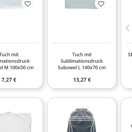
Tuch mit
Tuch mit
S
imationsdruck
Sublimationsdruck
l M 100x50 cm
Subowel L 140x70 cm
Regulärer Preis:
Regulärer Preis:
7,27 €
13,27 €