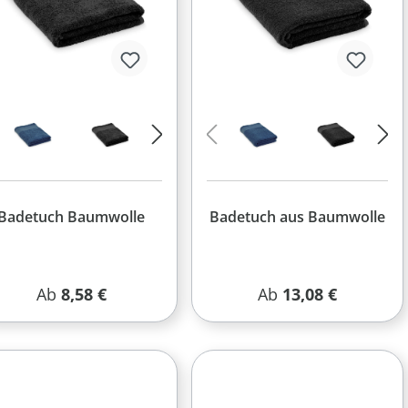
Badetuch Baumwolle
Badetuch aus Baumwolle
Regulärer Preis:
Regulärer Preis:
Ab
8,58 €
Ab
13,08 €