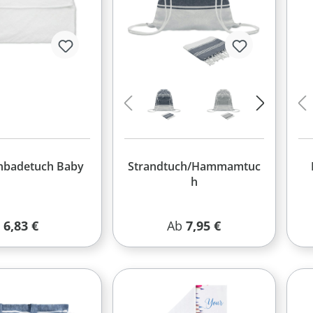
nbadetuch Baby
Strandtuch/Hammamtuc
h
Regulärer Preis:
Regulärer Preis:
6,83 €
Ab
7,95 €