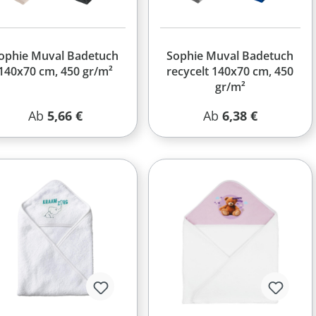
ophie Muval Badetuch
Sophie Muval Badetuch
140x70 cm, 450 gr/m²
recycelt 140x70 cm, 450
gr/m²
Regulärer Preis:
Regulärer Preis:
Ab
5,66 €
Ab
6,38 €