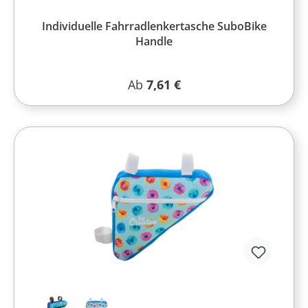
Individuelle Fahrradlenkertasche SuboBike
Handle
Regulärer Preis:
Ab
7,61 €