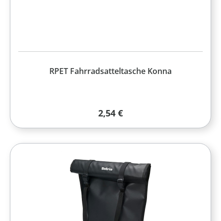
RPET Fahrradsatteltasche Konna
Regulärer Preis:
2,54 €