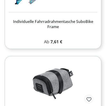
Individuelle Fahrradrahmentasche SuboBike
Frame
Regulärer Preis:
Ab
7,61 €