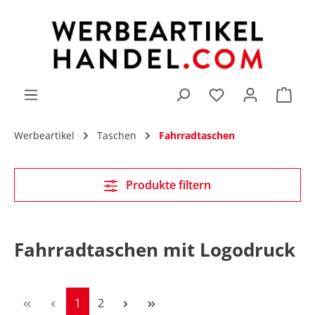
alt springen
Du hast 0 Produk
Werbeartikel
Taschen
Fahrradtaschen
Produkte filtern
Fahrradtaschen mit Logodruck
Seite
Seite
1
2