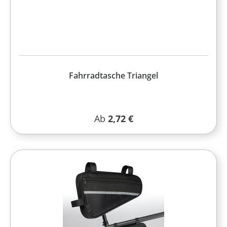
Fahrradtasche Triangel
Regulärer Preis:
Ab
2,72 €