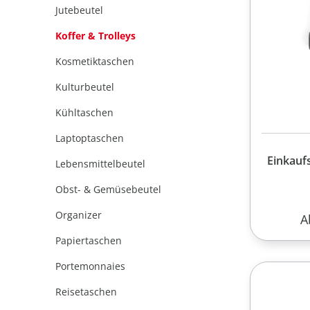
Jutebeutel
Koffer & Trolleys
Kosmetiktaschen
Kulturbeutel
Kühltaschen
Laptoptaschen
Einkauf
Lebensmittelbeutel
Obst- & Gemüsebeutel
Organizer
R
A
Papiertaschen
Portemonnaies
Reisetaschen