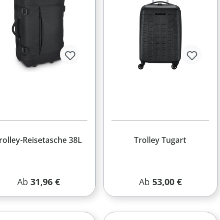
rolley-Reisetasche 38L
Trolley Tugart
Regulärer Preis:
Regulärer Preis:
Ab
31,96 €
Ab
53,00 €