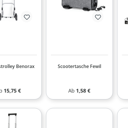
strolley Benorax
Scootertasche Fewil
egulärer Preis:
Regulärer Preis:
b
15,75 €
Ab
1,58 €