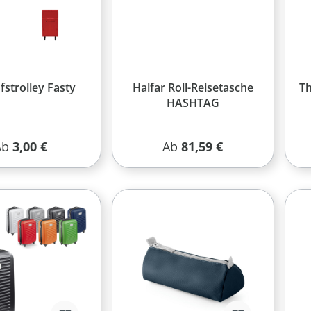
fstrolley Fasty
Halfar Roll-Reisetasche
Th
HASHTAG
egulärer Preis:
Regulärer Preis:
Ab
3,00 €
Ab
81,59 €