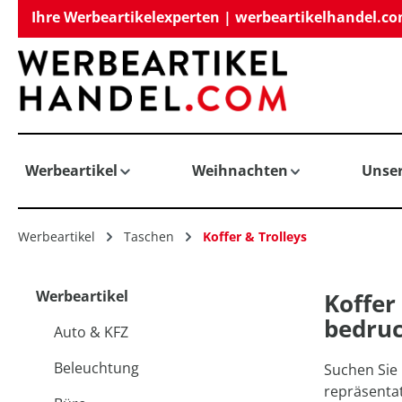
Ihre Werbeartikelexperten | werbeartikelhandel.c
springen
Zur Hauptnavigation springen
Werbeartikel
Weihnachten
Unse
Werbeartikel
Taschen
Koffer & Trolleys
Werbeartikel
Koffer
bedru
Auto & KFZ
Beleuchtung
Suchen Sie
repräsentat