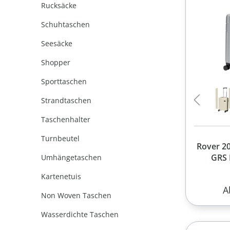
Rucksäcke
Schuhtaschen
Seesäcke
Shopper
Sporttaschen
Strandtaschen
Taschenhalter
Turnbeutel
Rover 20
GRS 
Umhängetaschen
Kartenetuis
R
A
Non Woven Taschen
Wasserdichte Taschen