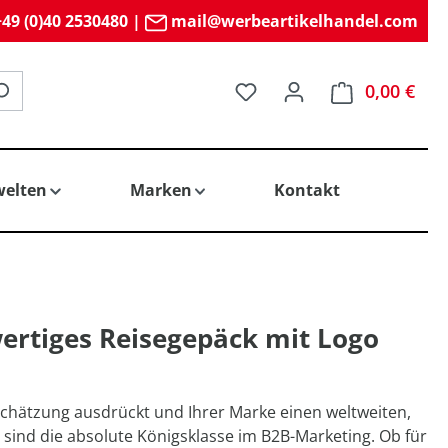
49 (0)40 2530480
|
mail@werbeartikelhandel.com
Du hast 0 Produkte auf 
0,00 €
elten
Marken
Kontakt
wertiges Reisegepäck mit Logo
ätzung ausdrückt und Ihrer Marke einen weltweiten,
sind die absolute Königsklasse im B2B-Marketing. Ob für