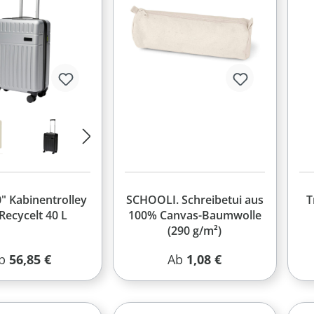
" Kabinentrolley
SCHOOLI. Schreibetui aus
T
Recycelt 40 L
100% Canvas-Baumwolle
(290 g/m²)
egulärer Preis:
Regulärer Preis:
b
56,85 €
Ab
1,08 €