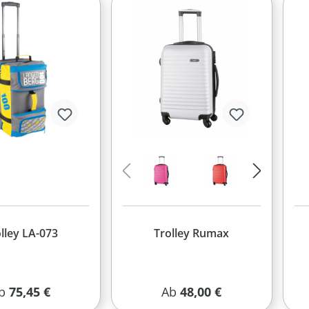
lley LA-073
Trolley Rumax
egulärer Preis:
Regulärer Preis:
b
75,45 €
Ab
48,00 €