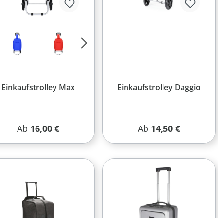
Einkaufstrolley Max
Einkaufstrolley Daggio
Regulärer Preis:
Regulärer Preis:
Ab
16,00 €
Ab
14,50 €