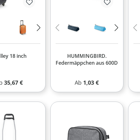
lley 18 inch
HUMMINGBIRD.
Federmäppchen aus 600D
egulärer Preis:
Regulärer Preis:
b
35,67 €
Ab
1,03 €