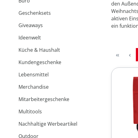
Büro
den Außendi
Weihnachtsg
Geschenksets
aktiven Ein
Giveaways
ein funktio
Ideenwelt
Küche & Haushalt
Kundengeschenke
Lebensmittel
Merchandise
Mitarbeitergeschenke
Multitools
Nachhaltige Werbeartikel
Outdoor