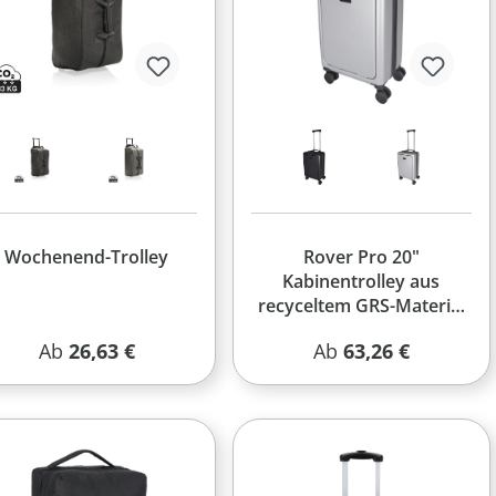
Wochenend-Trolley
Rover Pro 20"
Kabinentrolley aus
recyceltem GRS-Material
40 L
Regulärer Preis:
Regulärer Preis:
Ab
26,63 €
Ab
63,26 €