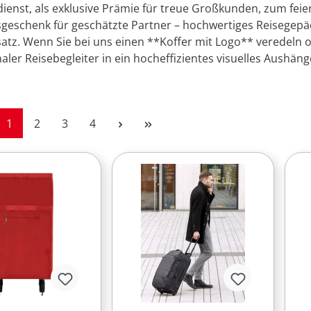
enst, als exklusive Prämie für treue Großkunden, zum feie
eschenk für geschätzte Partner – hochwertiges Reisegepäck 
satz. Wenn Sie bei uns einen **Koffer mit Logo** veredeln 
naler Reisebegleiter in ein hocheffizientes visuelles Aushän
Seite
Seite
Seite
Seite
1
2
3
4