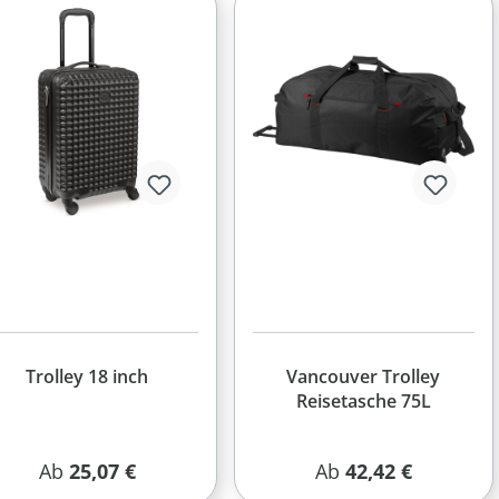
Trolley 18 inch
Vancouver Trolley
Reisetasche 75L
Regulärer Preis:
Regulärer Preis:
Ab
25,07 €
Ab
42,42 €