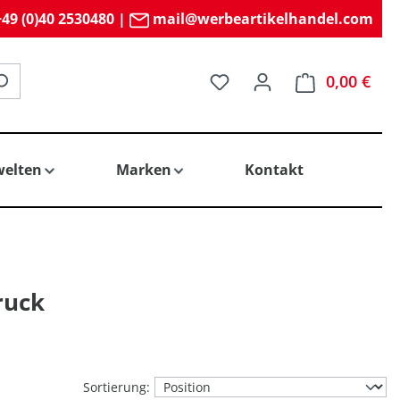
49 (0)40 2530480
|
mail@werbeartikelhandel.com
Du hast 0 Produkte auf 
0,00 €
elten
Marken
Kontakt
ruck
Sortierung: