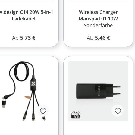
X.design C14 20W 5-in-1
Wireless Charger
Ladekabel
Mauspad 01 10W
Sonderfarbe
Regulärer Preis:
Regulärer Preis:
Ab
5,73 €
Ab
5,46 €