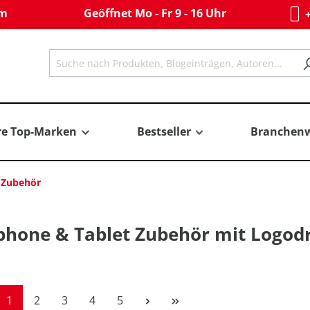
om
Geöffnet Mo - Fr 9 - 16 Uhr
+
re Top-Marken
Bestseller
Branchenw
 Zubehör
hone & Tablet Zubehör mit Logod
Seite
Seite
Seite
Seite
Seite
1
2
3
4
5