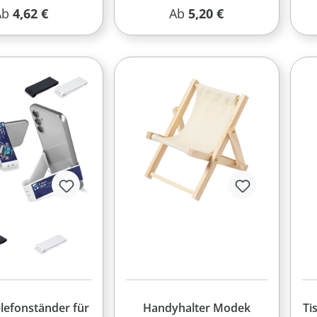
60 W
egulärer Preis:
Regulärer Preis:
Ab
4,62 €
Ab
5,20 €
lefonständer für
Handyhalter Modek
Ti