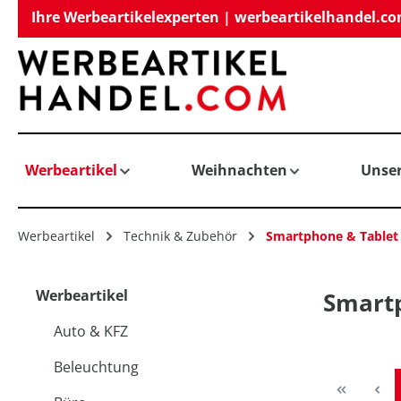
Ihre Werbeartikelexperten | werbeartikelhandel.c
springen
Zur Hauptnavigation springen
Werbeartikel
Weihnachten
Unse
Werbeartikel
Technik & Zubehör
Smartphone & Tablet
Werbeartikel
Smartp
Auto & KFZ
Beleuchtung