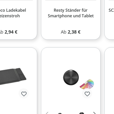
eco Ladekabel
Resty Ständer für
SC
izenstroh
Smartphone und Tablet
egulärer Preis:
Regulärer Preis:
Ab
2,94 €
Ab
2,38 €