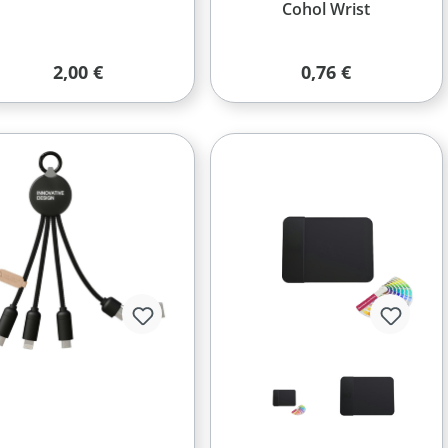
Cohol Wrist
Regulärer Preis:
Regulärer Preis:
2,00 €
0,76 €