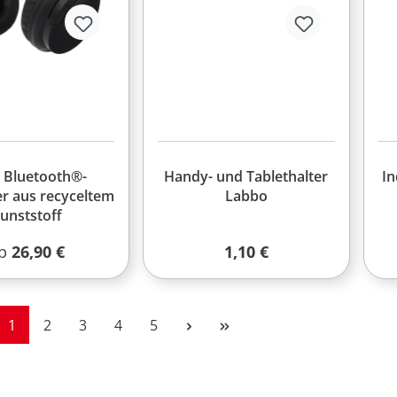
 Bluetooth®-
Handy- und Tablethalter
In
r aus recyceltem
Labbo
unststoff
egulärer Preis:
Regulärer Preis:
b
26,90 €
1,10 €
Seite
Seite
Seite
Seite
Seite
1
2
3
4
5