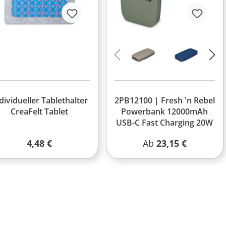
dividueller Tablethalter
2PB12100 | Fresh 'n Rebel
CreaFelt Tablet
Powerbank 12000mAh
USB-C Fast Charging 20W
Regulärer Preis:
Regulärer Preis:
4,48 €
Ab
23,15 €