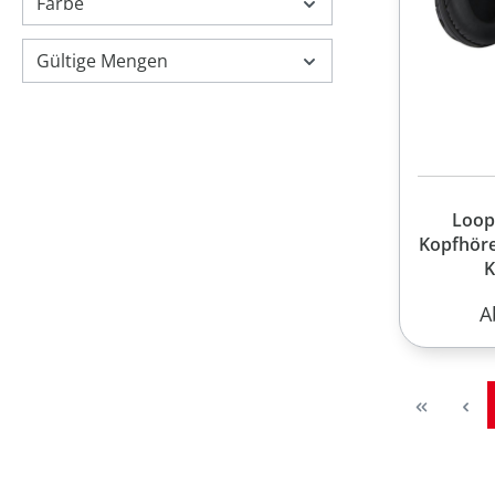
Farbe
Gültige Mengen
Loop
Kopfhöre
K
R
A