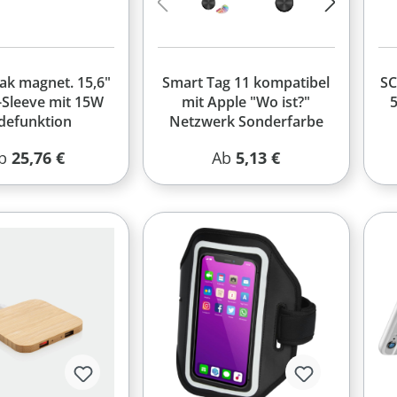
ak magnet. 15,6"
Smart Tag 11 kompatibel
SC
-Sleeve mit 15W
mit Apple "Wo ist?"
5
defunktion
Netzwerk Sonderfarbe
egulärer Preis:
Regulärer Preis:
b
25,76 €
Ab
5,13 €