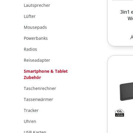
Lautsprecher
3in1 
Lüfter
We
Mousepads
R
Powerbanks
Radios
Reiseadapter
Smartphone & Tablet
Zubehör
Taschenrechner
Tassenwärmer
Tracker
Uhren
USB Karten