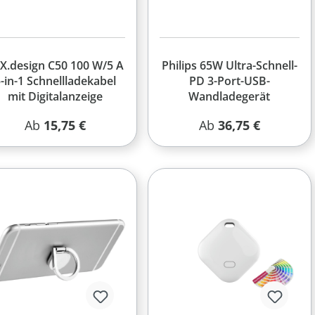
X.design C50 100 W/5 A
Philips 65W Ultra-Schnell-
-in-1 Schnellladekabel
PD 3-Port-USB-
mit Digitalanzeige
Wandladegerät
Regulärer Preis:
Regulärer Preis:
Ab
15,75 €
Ab
36,75 €