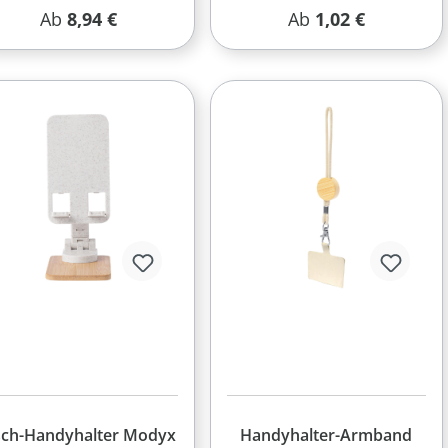
Regulärer Preis:
Regulärer Preis:
Ab
8,94 €
Ab
1,02 €
sch-Handyhalter Modyx
Handyhalter-Armband