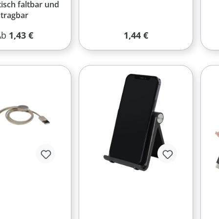
isch faltbar und
tragbar
egulärer Preis:
Regulärer Preis:
Ab
1,43 €
1,44 €