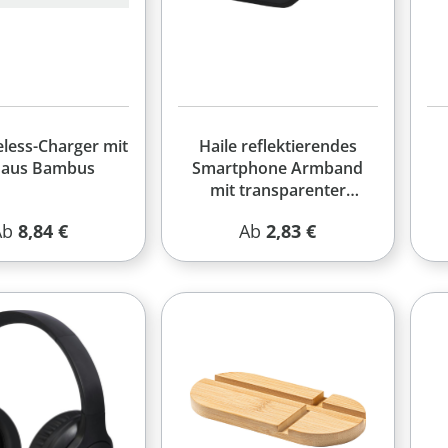
less-Charger mit
Haile reflektierendes
 aus Bambus
Smartphone Armband
mit transparenter
Abdeckung
egulärer Preis:
Regulärer Preis:
Ab
8,84 €
Ab
2,83 €