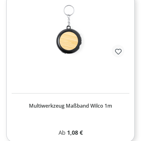
Multiwerkzeug Maßband Wilco 1m
Regulärer Preis:
Ab
1,08 €