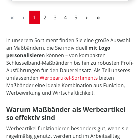
Seite
Seite
Seite
Seite
Seite
1
2
3
4
5
In unserem Sortiment finden Sie eine große Auswahl
an Maßbändern, die Sie individuell
mit Logo
personalisieren
können – von kompakten
Schlüsselband-Maßbändern bis hin zu robusten Profi-
Ausführungen für den Dauereinsatz. Als Teil unseres
umfassenden
Werbeartikel-Sortiments
bieten
Maßbänder eine ideale Kombination aus Funktion,
Werbewirkung und Wirtschaftlichkeit.
Warum Maßbänder als Werbeartikel
so effektiv sind
Werbeartikel funktionieren besonders gut, wenn sie
regelmäßig genutzt werden und im Arbeitsalltag