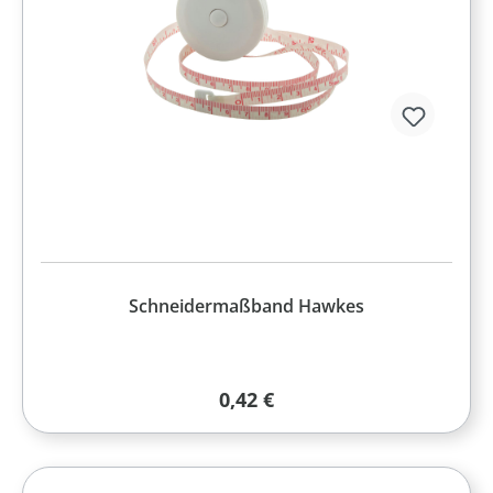
Schneidermaßband Hawkes
Regulärer Preis:
0,42 €