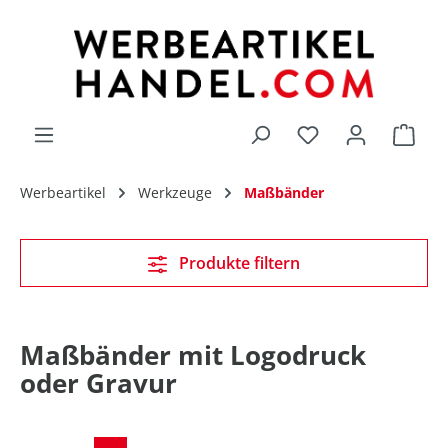
alt springen
Du hast 0 Produk
Werbeartikel
Werkzeuge
Maßbänder
Produkte filtern
Maßbänder mit Logodruck
oder Gravur