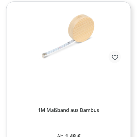
1M Maßband aus Bambus
Regulärer Preis:
Ab
1,48 €