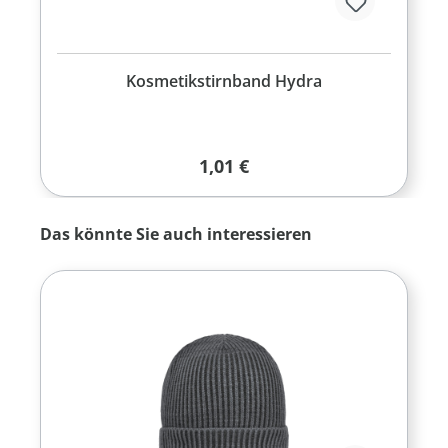
Kosmetikstirnband Hydra
Regulärer Preis:
1,01 €
Produktgalerie überspringen
Das könnte Sie auch interessieren