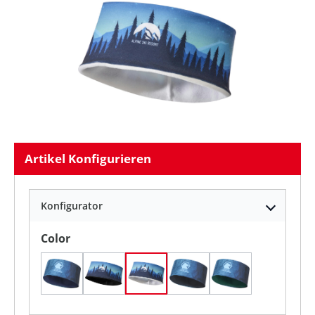
Artikel Konfigurieren
Konfigurator
auswählen
Color
Navy
Schwarz
Weiß
graphitfarben
waldgrün