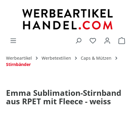
alt springen
Du hast 0 Produk
Werbeartikel
Werbetextilien
Caps & Mützen
Stirnbänder
Emma Sublimation-Stirnband
aus RPET mit Fleece - weiss
Bildergalerie überspringen