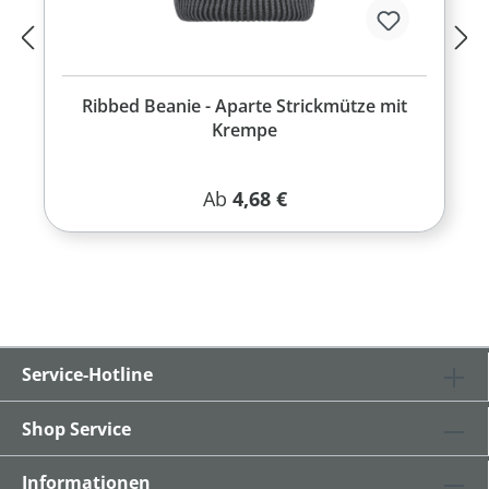
Ribbed Beanie - Aparte Strickmütze mit
Krempe
Regulärer Preis:
Ab
4,68 €
Service-Hotline
Shop Service
Informationen