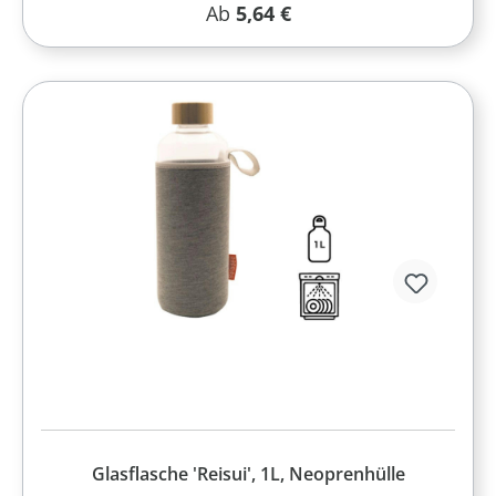
Regulärer Preis:
Ab
5,64 €
Glasflasche 'Reisui', 1L, Neoprenhülle