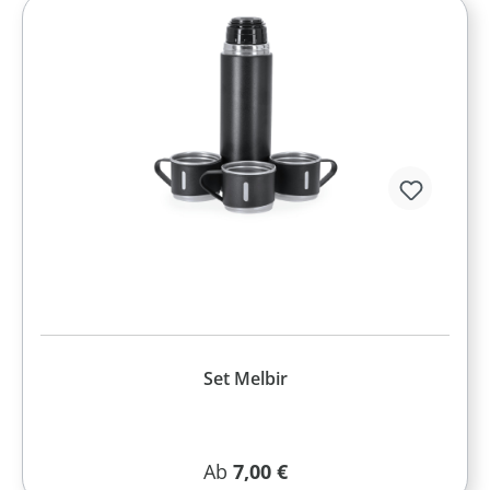
Set Melbir
Regulärer Preis:
Ab
7,00 €