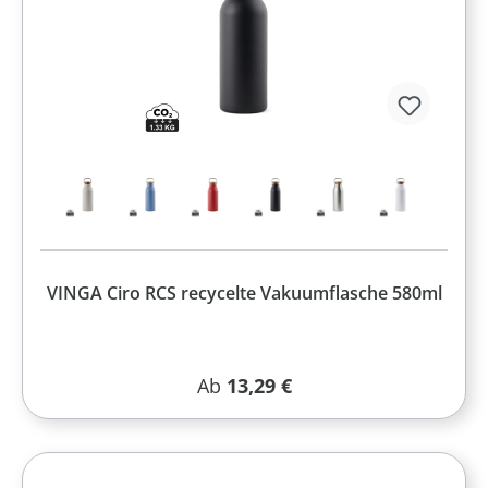
VINGA Ciro RCS recycelte Vakuumflasche 580ml
Regulärer Preis:
Ab
13,29 €