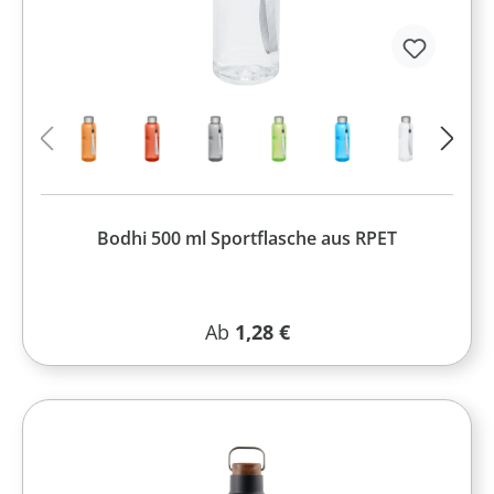
Bodhi 500 ml Sportflasche aus RPET
Regulärer Preis:
Ab
1,28 €