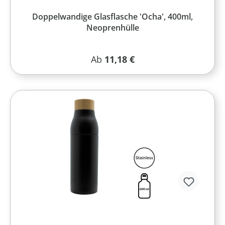
Doppelwandige Glasflasche 'Ocha', 400ml,
Neoprenhülle
Regulärer Preis:
Ab
11,18 €