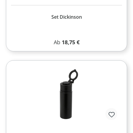
Set Dickinson
Regulärer Preis:
Ab
18,75 €