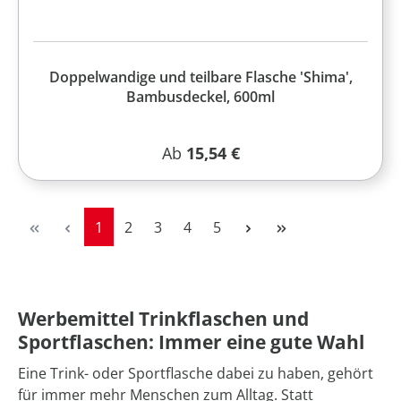
Doppelwandige und teilbare Flasche 'Shima',
Bambusdeckel, 600ml
Regulärer Preis:
Ab
15,54 €
Seite
Seite
Seite
Seite
Seite
1
2
3
4
5
Werbemittel Trinkflaschen und
Sportflaschen: Immer eine gute Wahl
Eine Trink- oder Sportflasche dabei zu haben, gehört
für immer mehr Menschen zum Alltag. Statt