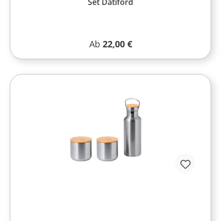
Set Datiford
Regulärer Preis:
Ab
22,00 €