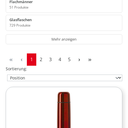
Flachmänner
51 Produkte
Glasflaschen
729 Produkte
Mehr anzeigen
Seite
Seite
Seite
Seite
Seite
1
2
3
4
5
Sortierung: