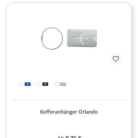
Kofferanhänger Orlando
Regulärer Preis: