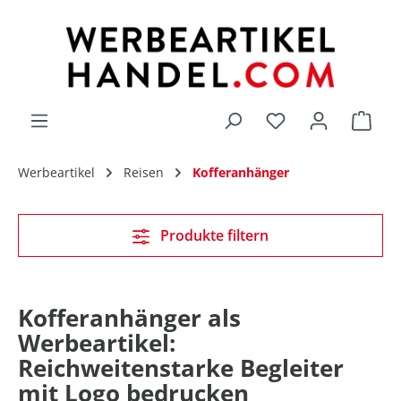
alt springen
Du hast 0 Produk
Werbeartikel
Reisen
Kofferanhänger
Produkte filtern
Kofferanhänger als
Werbeartikel:
Reichweitenstarke Begleiter
mit Logo bedrucken