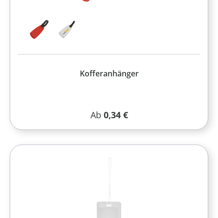
Kofferanhänger
Regulärer Preis:
Ab
0,34 €