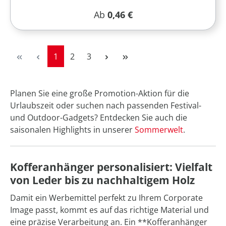
Regulärer Preis:
Ab
0,46 €
Seite
Seite
Seite
1
2
3
Planen Sie eine große Promotion-Aktion für die
Urlaubszeit oder suchen nach passenden Festival-
und Outdoor-Gadgets? Entdecken Sie auch die
saisonalen Highlights in unserer
Sommerwelt
.
Kofferanhänger personalisiert: Vielfalt
von Leder bis zu nachhaltigem Holz
Damit ein Werbemittel perfekt zu Ihrem Corporate
Image passt, kommt es auf das richtige Material und
eine präzise Verarbeitung an. Ein **Kofferanhänger