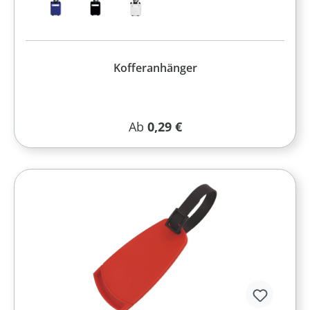
Kofferanhänger
Regulärer Preis:
Ab
0,29 €