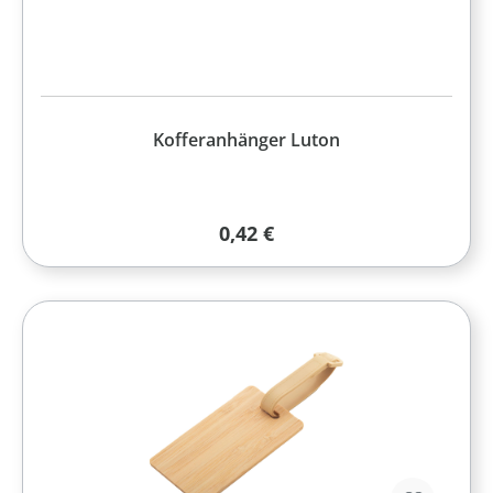
Kofferanhänger Luton
Regulärer Preis:
0,42 €