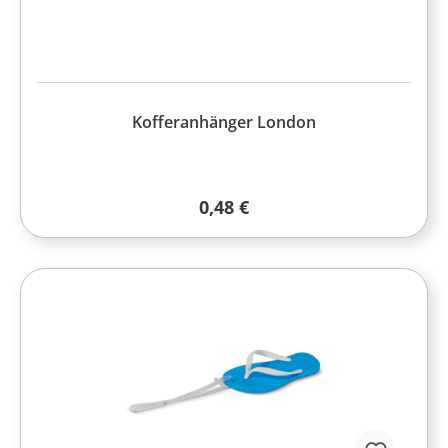
Kofferanhänger London
Regulärer Preis:
0,48 €