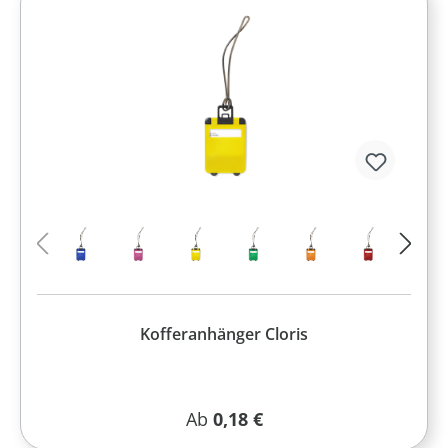
Kofferanhänger Cloris
Regulärer Preis:
Ab
0,18 €