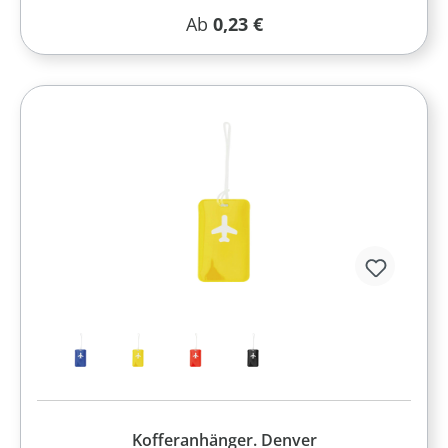
Regulärer Preis:
Ab
0,23 €
Kofferanhänger. Denver