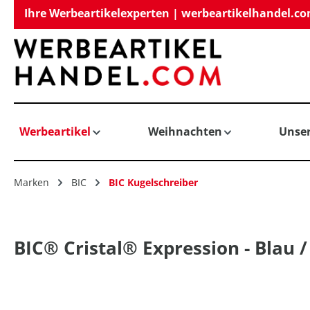
Ihre Werbeartikelexperten | werbeartikelhandel.c
springen
Zur Hauptnavigation springen
Werbeartikel
Weihnachten
Unse
Marken
BIC
BIC Kugelschreiber
BIC® Cristal® Expression - Blau /
Bildergalerie überspringen