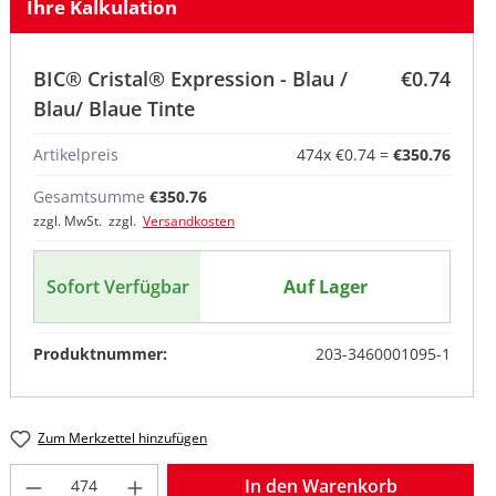
Ihre Kalkulation
BIC® Cristal® Expression - Blau /
€0.74
Blau/ Blaue Tinte
Artikelpreis
474
x
€0.74
=
€350.76
Gesamtsumme
€350.76
e
zzgl. MwSt. zzgl.
Versandkosten
Sofort Verfügbar
Auf Lager
Produktnummer:
203-3460001095-1
Zum Merkzettel hinzufügen
Produkt Anzahl: Gib den gewünschten W
In den Warenkorb