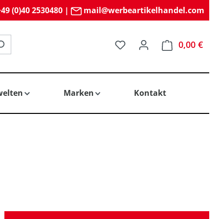
49 (0)40 2530480
|
mail@werbeartikelhandel.com
Du hast 0 Produkte auf 
0,00 €
elten
Marken
Kontakt