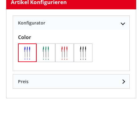
Artikel Konfigurieren
Konfigurator
auswählen
Color
Blau / Blau/ Blaue Tinte
Grün / Grüne Tinte
Rot / Rote Tinte
Schwarz/ Schwarze Tint
Preis