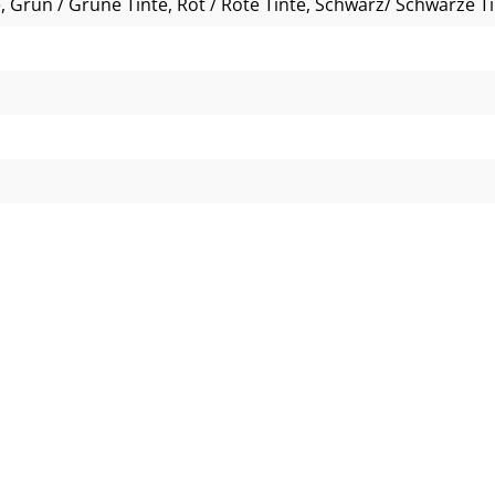
e
, Grün / Grüne Tinte
, Rot / Rote Tinte
, Schwarz/ Schwarze T