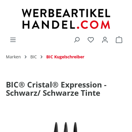
alt springen
Du hast 0 Produk
Marken
BIC
BIC Kugelschreiber
BIC® Cristal® Expression -
Schwarz/ Schwarze Tinte
Bildergalerie überspringen