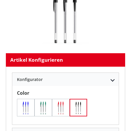
Artikel Konfigurieren
Konfigurator
auswählen
Color
Blau / Blau/ Blaue Tinte
Grün / Grüne Tinte
Rot / Rote Tinte
Schwarz/ Schwarze Tint