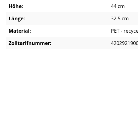
Höhe:
44 cm
Länge:
32.5 cm
Material:
PET - recyce
Zolltarifnummer:
420292190