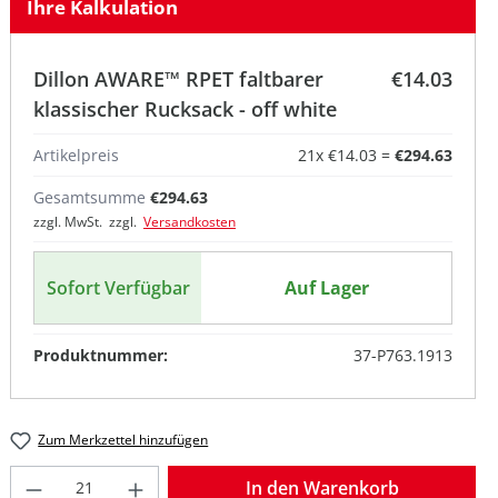
Ihre Kalkulation
Dillon AWARE™ RPET faltbarer
€14.03
klassischer Rucksack - off white
Artikelpreis
21
x
€14.03
=
€294.63
Gesamtsumme
€294.63
zzgl. MwSt. zzgl.
Versandkosten
Sofort Verfügbar
Auf Lager
Produktnummer:
37-P763.1913
Zum Merkzettel hinzufügen
Produkt Anzahl: Gib den gewünschten W
In den Warenkorb