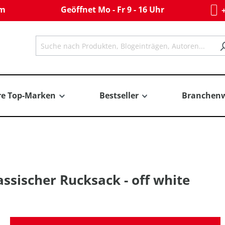
om
Geöffnet Mo - Fr 9 - 16 Uhr
+
re Top-Marken
Bestseller
Branchenw
ssischer Rucksack - off white