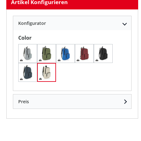
Artikel Konfigurieren
Konfigurator
auswählen
Color
Grau
Grün
Königsblau
Rot
Schwarz
navy blau
off white
Preis