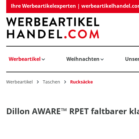
Ihre Werbeartikelexperten | werbeartikelhandel.c
springen
Zur Hauptnavigation springen
Werbeartikel
Weihnachten
Unse
Werbeartikel
Taschen
Rucksäcke
Dillon AWARE™ RPET faltbarer kla
Bildergalerie überspringen