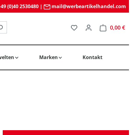
49 (0)40 2530480
|
mail@werbeartikelhandel.com
Du hast 0 Produkte auf 
0,00 €
elten
Marken
Kontakt