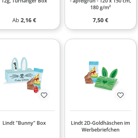
12g, Türhänger Box
- apfelgrün - 120 x 150 cm,
180 g/m²
Regulärer Preis:
Regulärer Preis:
Ab
2,16 €
7,50 €
Lindt "Bunny" Box
Lindt 2D-Goldhäschen im
Werbebriefchen