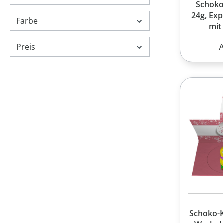
Schoko
24g, Exp
Farbe
mit
W
R
Preis
Schoko-K