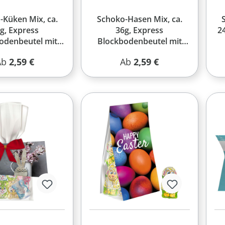
-Küken Mix, ca.
Schoko-Hasen Mix, ca.
g, Express
36g, Express
2
odenbeutel mit
Blockbodenbeutel mit
erbereiter
Werbereiter
egulärer Preis:
Regulärer Preis:
Ab
2,59 €
Ab
2,59 €