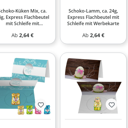
Schoko-Küken Mix, ca.
Schoko-Lamm, ca. 24g,
4g, Express Flachbeutel
Express Flachbeutel mit
mit Schleife mit
Schleife mit Werbekarte
Werbekarte
Regulärer Preis:
Regulärer Preis:
Ab
2,64 €
Ab
2,64 €