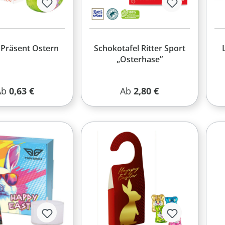
 Präsent Ostern
Schokotafel Ritter Sport
„Osterhase”
egulärer Preis:
Regulärer Preis:
Ab
0,63 €
Ab
2,80 €