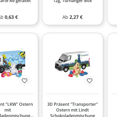
rte A6 gefaltet
12g, Türhänger Box
egulärer Preis:
Regulärer Preis:
Ab
0,63 €
Ab
2,27 €
ent "LKW" Ostern
3D Präsent "Transporter"
mit
Ostern mit Lindt
ladenmischung
Schokoladenmischung