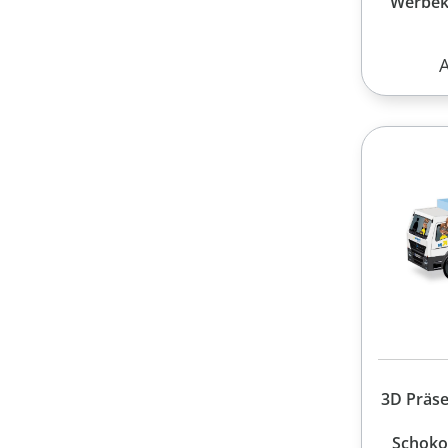
Werbeka
R
3D Präs
Schoko