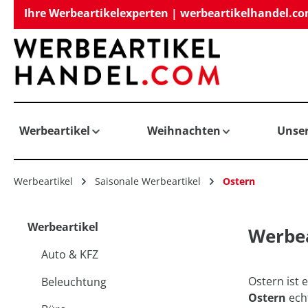
Ihre Werbeartikelexperten | werbeartikelhandel.c
springen
Zur Hauptnavigation springen
Werbeartikel
Weihnachten
Unse
Werbeartikel
Saisonale Werbeartikel
Ostern
Werbeartikel
Werbea
Auto & KFZ
Ostern ist 
Beleuchtung
Ostern
ech