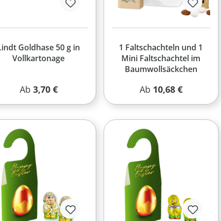
Lindt Goldhase 50 g in
1 Faltschachteln und 1
Vollkartonage
Mini Faltschachtel im
Baumwollsäckchen
Regulärer Preis:
Regulärer Preis:
Ab
3,70 €
Ab
10,68 €