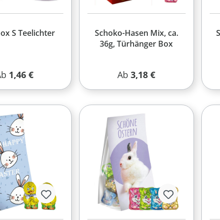
ox S Teelichter
Schoko-Hasen Mix, ca.
S
36g, Türhänger Box
egulärer Preis:
Regulärer Preis:
Ab
1,46 €
Ab
3,18 €