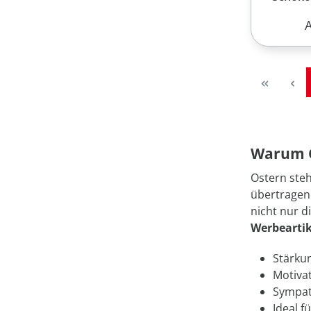
R
Warum O
Ostern steh
übertragen
nicht nur d
Werbeartik
Stärku
Motiva
Sympat
Ideal f