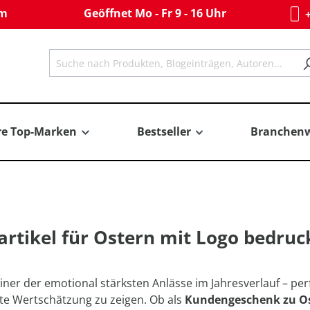
om
Geöffnet Mo - Fr 9 - 16 Uhr
+
re Top-Marken
Bestseller
Branchenw
rtikel für Ostern mit Logo bedruc
einer der emotional stärksten Anlässe im Jahresverlauf – pe
te Wertschätzung zu zeigen. Ob als
Kundengeschenk zu O