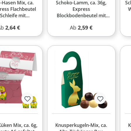
-Hasen Mix, ca.
Schoko-Lamm, ca. 36g,
Sc
ress Flachbeutel
Express
W
 Schleife mit
Blockbodenbeutel mit
erbekarte
Werbereiter
egulärer Preis:
Regulärer Preis:
Ab
2,64 €
Ab
2,59 €
üken Mix, ca. 6g,
Knusperkugeln-Mix, ca.
K