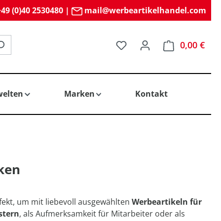
49 (0)40 2530480
|
mail@werbeartikelhandel.com
Du hast 0 Produkte auf 
0,00 €
elten
Marken
Kontakt
ken
rfekt, um mit liebevoll ausgewählten
Werbeartikeln für
stern
, als Aufmerksamkeit für Mitarbeiter oder als