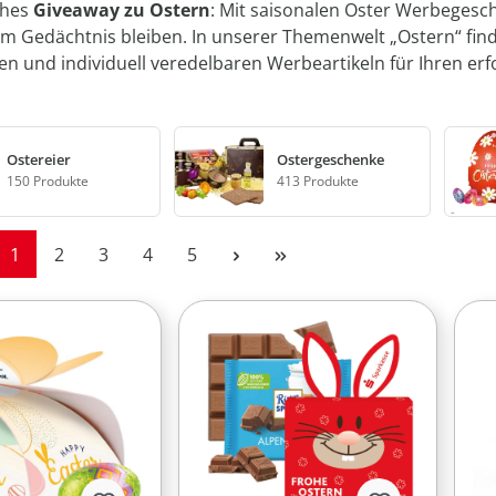
ches
Giveaway zu Ostern
: Mit saisonalen Oster Werbegesch
im Gedächtnis bleiben. In unserer Themenwelt „Ostern“ finde
n und individuell veredelbaren Werbeartikeln für Ihren erfo
Ostereier
Ostergeschenke
150 Produkte
413 Produkte
Seite
Seite
Seite
Seite
Seite
1
2
3
4
5