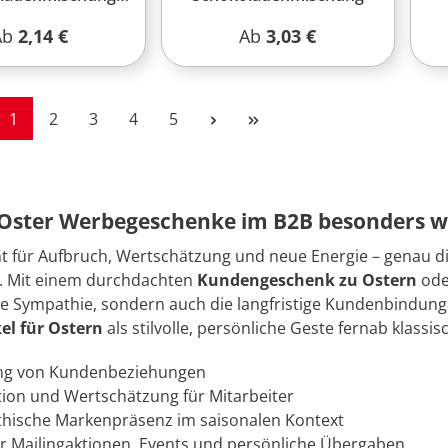
von Klett
egulärer Preis:
Regulärer Preis:
Ab
2,14 €
Ab
3,03 €
Seite
Seite
Seite
Seite
Seite
1
2
3
4
5
ster Werbegeschenke im B2B besonders w
t für Aufbruch, Wertschätzung und neue Energie – genau di
. Mit einem durchdachten
Kundengeschenk zu Ostern
ode
ie Sympathie, sondern auch die langfristige Kundenbindung
el für Ostern
als stilvolle, persönliche Geste fernab klassi
ng von Kundenbeziehungen
tion und Wertschätzung für Mitarbeiter
hische Markenpräsenz im saisonalen Kontext
ür Mailingaktionen, Events und persönliche Übergaben