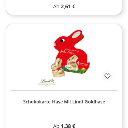
Regulärer Preis:
Ab
2,61 €
Schokokarte-Hase Mit Lindt Goldhase
Regulärer Preis:
Ab
1,38 €