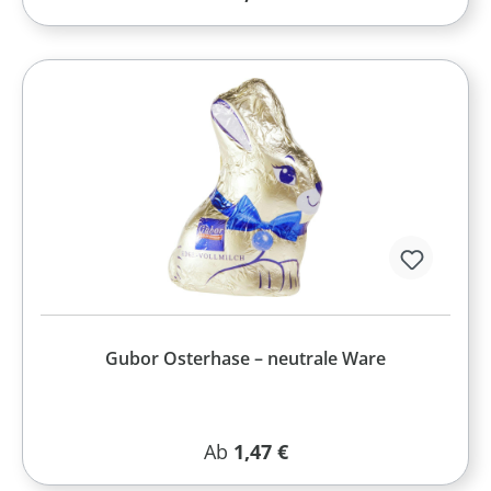
Gubor Osterhase – neutrale Ware
Regulärer Preis:
Ab
1,47 €