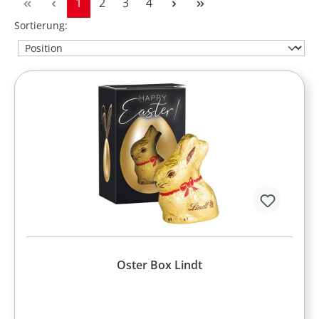
Seite
Seite
Seite
Seite
1
2
3
4
Sortierung:
Oster Box Lindt