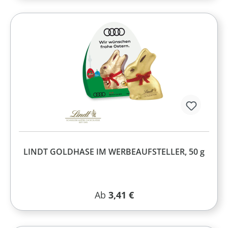
LINDT GOLDHASE IM WERBEAUFSTELLER, 50 g
Regulärer Preis:
Ab
3,41 €