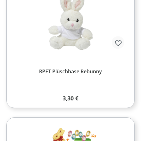
RPET Plüschhase Rebunny
Regulärer Preis:
3,30 €