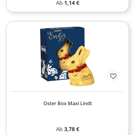
Regulärer Preis:
Ab
1,14 €
Oster Box Maxi Lindt
Regulärer Preis:
Ab
3,78 €