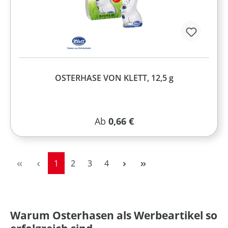
OSTERHASE VON KLETT, 12,5 g
Regulärer Preis:
Ab
0,66 €
Seite
Seite
Seite
Seite
1
2
3
4
Warum Osterhasen als Werbeartikel so