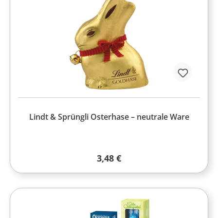
Lindt & Sprüngli Osterhase – neutrale Ware
Regulärer Preis:
3,48 €