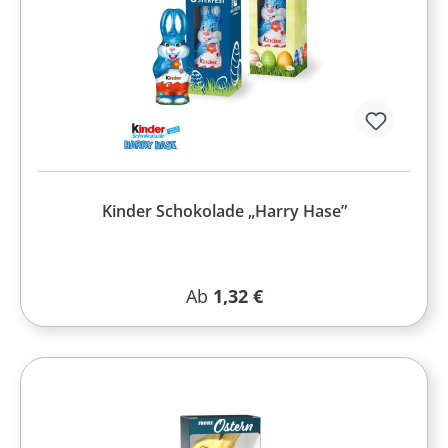
Kinder Schokolade „Harry Hase”
Regulärer Preis:
Ab
1,32 €