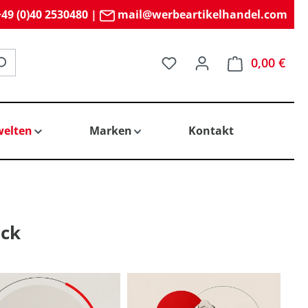
49 (0)40 2530480
|
mail@werbeartikelhandel.com
Du hast 0 Produkte auf 
0,00 €
elten
Marken
Kontakt
uck