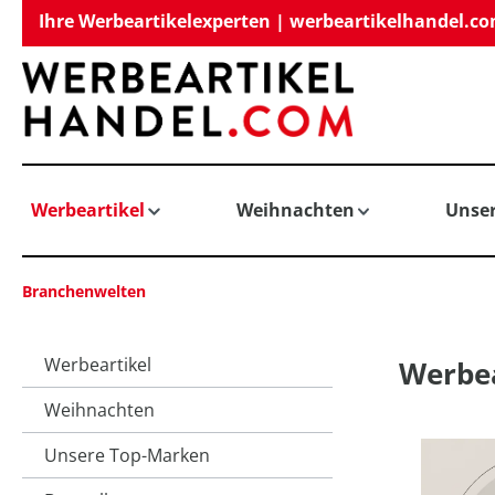
Ihre Werbeartikelexperten | werbeartikelhandel.c
springen
Zur Hauptnavigation springen
Werbeartikel
Weihnachten
Unse
Branchenwelten
Werbeartikel
Werbea
Weihnachten
Unsere Top-Marken