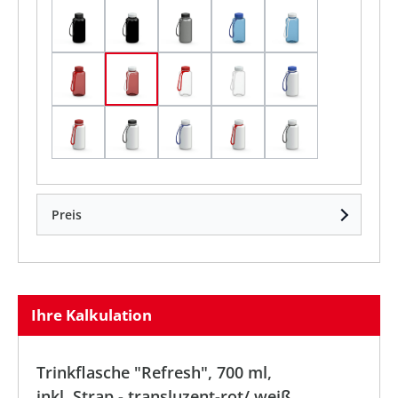
schwarz/ schwarz
schwarz/ weiß
silber/ schwarz
transluzent-blau/ blau
transluzent-bla
transluzent-rot/ rot
transluzent-rot/ weiß
transparent/ rot
transparent/ weiß
weiß/ blau
weiß/ rot
weiß/ schwarz
weiß/ weiß/ blau
weiß/ weiß/ rot
weiß/ weiß/ sch
Preis
Ihre Kalkulation
Trinkflasche "Refresh", 700 ml,
inkl. Strap - transluzent-rot/ weiß