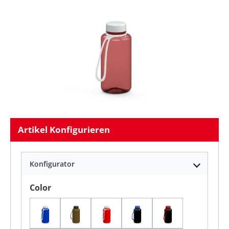
Artikel Konfigurieren
Konfigurator
auswählen
Color
blau/ weiß
gold/ schwarz
rot/ weiß
schwarz/ blau
schwarz/ rot