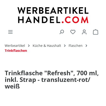
alt springen
Du hast 0 Produk
Werbeartikel
Küche & Haushalt
Flaschen
Trinkflaschen
Trinkflasche "Refresh", 700 ml,
inkl. Strap - transluzent-rot/
weiß
Bildergalerie überspringen