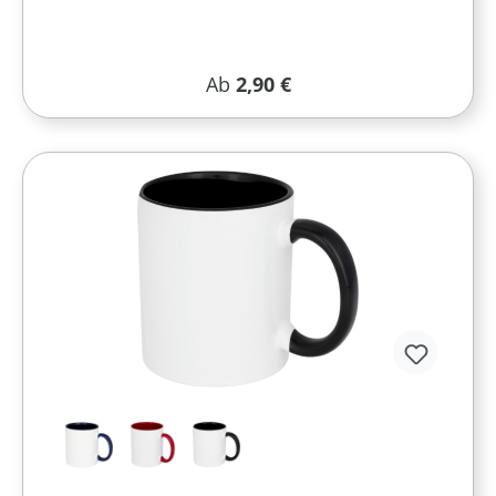
Regulärer Preis:
Ab
2,90 €