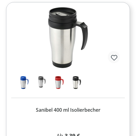
Sanibel 400 ml Isolierbecher
Regulärer Preis:
Ab
3,39 €